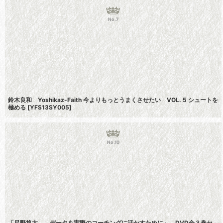
No.7
鈴木良和 Yoshikaz-Faith 今よりもっとうまくさせたい VOL. 5 シュートを
極める
[
YFS13SY005
]
No.10
「尺野将太 データを実際のコーチングに活かすために」 DVD全３巻セ