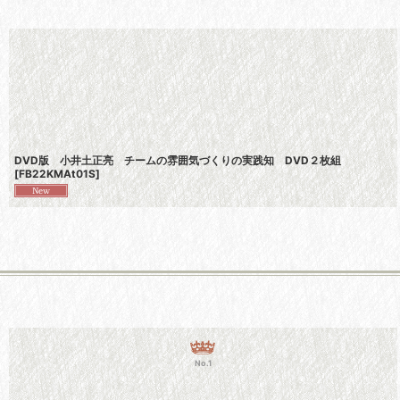
DVD版 小井土正亮 チームの雰囲気づくりの実践知 DVD２枚組
[
FB22KMAt01S
]
No.1