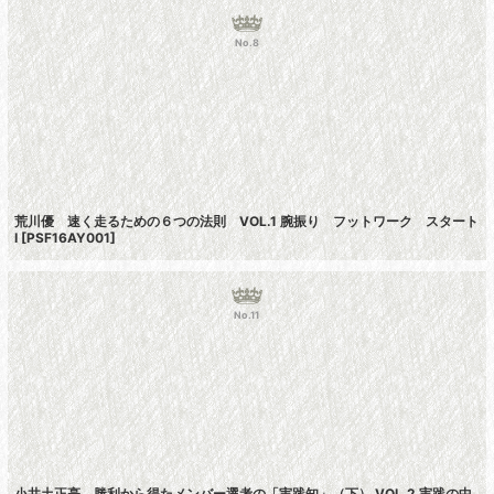
No.8
荒川優 速く走るための６つの法則 VOL.1 腕振り フットワーク スタート
I
[
PSF16AY001
]
No.11
小井土正亮 勝利から得たメンバー選考の「実践知」（下） VOL.2 実践の中