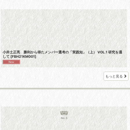
小井土正亮 勝利から得たメンバー選考の「実践知」（上） VOL.1 研究を通
して
[
FBH21KM001
]
もっと見る
No.3