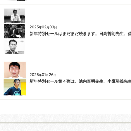
2025
02
03
年
月
日
新年特別セールはまだまだ続きます。日高哲朗先生、
2025
01
26
年
月
日
新年特別セール第４弾は、池内泰明先生、小鷹勝義先