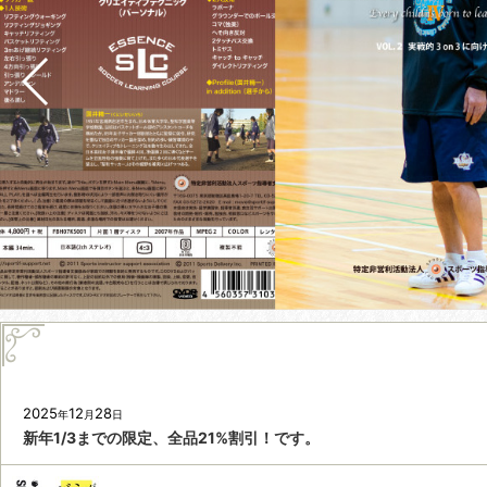
2025
12
28
年
月
日
新年1/3までの限定、全品21%割引！です。