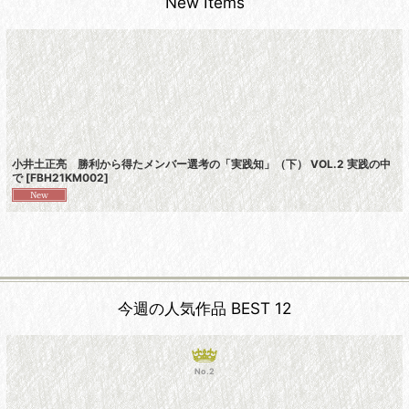
New Items
小井土正亮 勝利から得たメンバー選考の「実践知」（下） VOL.2 実践の中
で
[
FBH21KM002
]
今週の人気作品 BEST 12
No.2