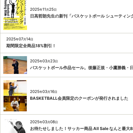
2025
11
25
年
月
日
日高哲朗先生の新刊「バスケットボール シューティン
2025
07
14
年
月
日
期間限定全商品18%割引！
2025
03
23
年
月
日
バスケットボール作品セール。後藤正規・小鷹勝義・
2025
03
16
年
月
日
BASKETBALL会員限定のクーポンが発行されました
2025
03
08
年
月
日
お待たせしました！サッカー商品 All Sale なんと最大8