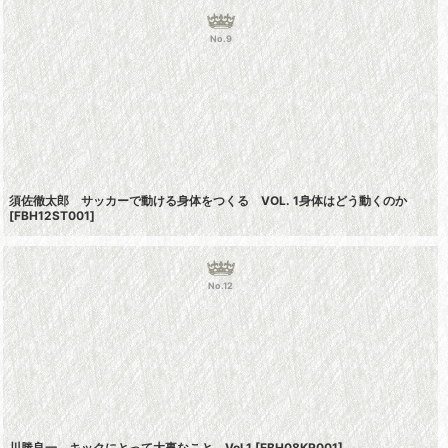
No.9
須佐徹太郎 サッカーで動ける身体をつくる VOL. 1身体はどう動くのか
[
FBH12ST001
]
No.12
川勝良一 キックにとって大事なこと Vol.1
[
FBH08KR001
]