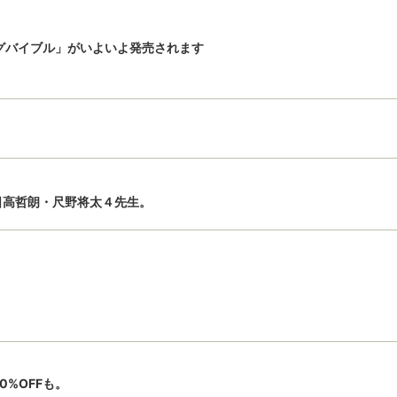
グバイブル」がいよいよ発売されます
日高哲朗・尺野将太４先生。
0%OFFも。