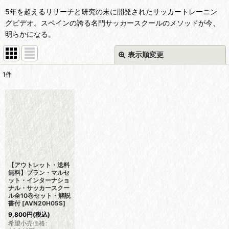
5年を超えるリサーチと研究の末に開発されたサッカートレーニン
グビデオ。スペインの誇る名門サッカースクールのメソッドが今、
明らかになる。
表示順変更
閉じる
1
件
表示数
:
並び順
:
絞り込む
【アウトレット・送料
無料】プラン・マルセ
ット・インターナショ
ナル・サッカースクー
ル全10巻セット・解説
書付
[
AVN20H05S
]
9,800
円
(税込)
希望小売価格
: