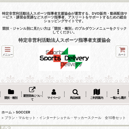
特定非営利活動法人スポーツ指導者支援協会が運営する、DVD販売・動画配信サ
ービス・講習会受講などスポーツ指導者、アスリートをサポートするための総合
ショッピングサイトです。
競技・ジャンル別に見たい方は「競技・種別」のプルダウンメニューをクリック
してください。
特定非営利活動法人スポーツ指導者支援協会
メニュー
カート
運営団体につい
競技・種別
マイページ
商品検索
ご利用案内
一覧から選択
て
ホーム
>
SOCCER
>
プラン・マルセット・インターナショナル・サッカースクール 全10巻セット