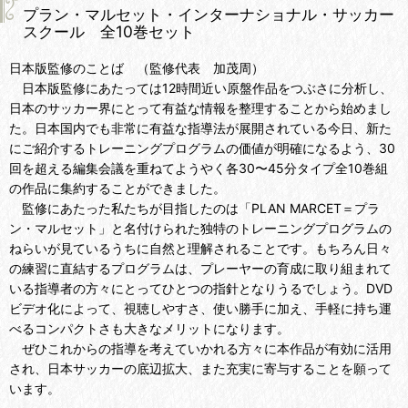
プラン・マルセット・インターナショナル・サッカー
スクール 全10巻セット
日本版監修のことば （監修代表 加茂周）
日本版監修にあたっては12時間近い原盤作品をつぶさに分析し、
日本のサッカー界にとって有益な情報を整理することから始めまし
た。日本国内でも非常に有益な指導法が展開されている今日、新た
にご紹介するトレーニングプログラムの価値が明確になるよう、30
回を超える編集会議を重ねてようやく各30〜45分タイプ全10巻組
の作品に集約することができました。
監修にあたった私たちが目指したのは「PLAN MARCET＝プラ
ン・マルセット」と名付けられた独特のトレーニングプログラムの
ねらいが見ているうちに自然と理解されることです。もちろん日々
の練習に直結するプログラムは、プレーヤーの育成に取り組まれて
いる指導者の方々にとってひとつの指針となりうるでしょう。DVD
ビデオ化によって、視聴しやすさ、使い勝手に加え、手軽に持ち運
べるコンパクトさも大きなメリットになります。
ぜひこれからの指導を考えていかれる方々に本作品が有効に活用
され、日本サッカーの底辺拡大、また充実に寄与することを願って
います。