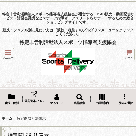
特定非営利活動法人スポーツ指導者支援協会が運営する、DVD販売・動画配信サ
ービス・講習会受講などスポーツ指導者、アスリートをサポートするための総合
ショッピングサイトです。
競技・ジャンル別に見たい方は「競技・種別」のプルダウンメニューをクリック
してください。
特定非営利活動法人スポーツ指導者支援協会
メニュー
カート
運営団体につい
競技・種別
マイページ
商品検索
ご利用案内
一覧から選択
て
ホーム
>
特定商取引法表示
特定商取引法表示