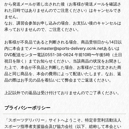
から発送メールが差し出された後（お客様が発送メールを確認さ
れた日時ではありませんのでご注意ください）はキャンセルでき
ません。
なお、講習会参加お申し込みの場合、お支払い後のキャンセルは
承っておりませんので、ご注意ください。
お客様が不良品であると判断される場合、商品受領日から14日以
内に本会までメールmaster@sports-delivery.ocnk.netあるいは
DVD配送センター電話0551-38-0624 午前10時〜午後5時（土日
祝日を除く）までお知らせください。当該商品の状況をお聞きし
た上で、本会が不良品と判断した場合、お客様がご注文された商
品と同じ商品を、本会の費用によって配送いたします。なお、返
品の際はお手元の品を着払いにて弊会までご返送ください。
上記以外での返品は受け付けておりませんのでご了承ください。
プライバシーポリシー
「スポーツデリバリー」サイトへようこそ。特定非営利活動法人
スポーツ指導者支援協会及び協力会社（以下、総称して本会とい