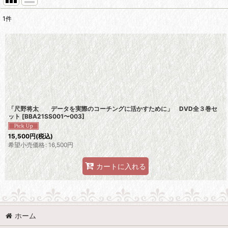
1
件
表示数
:
並び順
:
「尺野将太 データを実際のコーチングに活かすために」 DVD全３巻セ
ット
[
BBA21SS001〜003
]
15,500
円
(税込)
希望小売価格
:
16,500
円
カートに入れる
ホーム