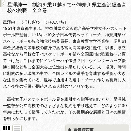
星澤純一 制約を乗り越えて〜神奈川県立金沢総合高
校の挑戦 全２巻
星澤純一（ほしざわ じゅんいち）
1951年東京都生まれ。神奈川県立金沢総合高等学校女子バスケット
ボール部監督。U-18/U-19女子日本代表ヘッドコーチ、神奈川県バ
スケットボール協会強化技術委員長。東京教育大学卒業後、昭和61
年金沢総合高等学校の前身である富岡高等学校に赴任。以後、県立
高校ながら同校女子バスケットボール部を全国屈指の強豪校へと育
て上げた。これまでにインターハイ優勝２回、ウインターカップ優
勝１回など常に全国大会上位進出を果たしている。人、場所、時間
に制約の多い環境の中で、全国レベルの選手を育成する手腕が大き
な注目を集めている。世界で通用する選手・チーム作りも視野に入
れた今後の活躍が期待される人材のひとりである。
高校女子バスケットボール界を牽引する指導者のひとり、星澤純
一監督が公立高校でのさまざまな制約を乗り越えて、どのように30
年余にわたって指導してきたのか。その長期的な展望と日々の練習
を明らかにします。
表示順変更
閉じる