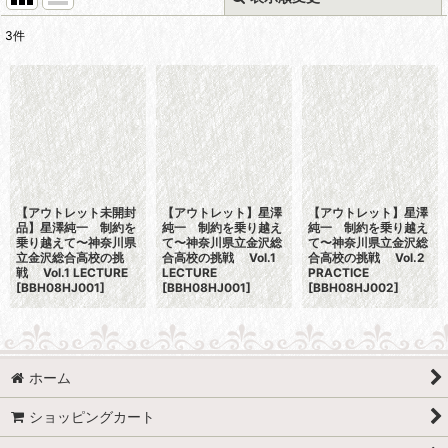
3
件
表示数
:
並び順
:
絞り込む
【アウトレット未開封
【アウトレット】星澤
【アウトレット】星澤
品】星澤純一 制約を
純一 制約を乗り越え
純一 制約を乗り越え
乗り越えて〜神奈川県
て〜神奈川県立金沢総
て〜神奈川県立金沢総
立金沢総合高校の挑
合高校の挑戦 Vol.1
合高校の挑戦 Vol.2
戦 Vol.1 LECTURE
LECTURE
PRACTICE
[
BBH08HJ001
]
[
BBH08HJ001
]
[
BBH08HJ002
]
ホーム
ショッピングカート