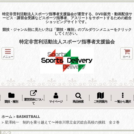
特定非営利活動法人スポーツ指導者支援協会が運営する、DVD販売・動画配信サ
ービス・講習会受講などスポーツ指導者、アスリートをサポートするための総合
ショッピングサイトです。
競技・ジャンル別に見たい方は「競技・種別」のプルダウンメニューをクリック
してください。
特定非営利活動法人スポーツ指導者支援協会
メニュー
カート
運営団体につい
競技・種別
マイページ
商品検索
ご利用案内
一覧から選択
て
ホーム
>
BASKETBALL
>
星澤純一 制約を乗り越えて〜神奈川県立金沢総合高校の挑戦 全２巻