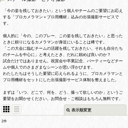
「今の姿を残しておきたい」という個人やチームのご要望にお応え
する「プロカメラマン＋プロ用機材」込みの出張撮影サービスで
す。
個人的に「今の、このプレー、この姿を残しておきたい」と思った
ときに頼りになるカメラマンが身近にいることは稀です。
「この大会に臨むチームの活躍を残しておきたい。それも自分たち
のチームを中心に」と考えたとき、だれに頼めば良いのか？
試合だけではありません。祝賀会や卒業記念、パーティーなどチー
ムや個人でのさまざまなシーンが思い浮かびます。
わたしたちはそうした要望に応えられるように、プロカメラマンと
プロ用機材をセットにした出張撮影サービス体制を整えました。
まずは「いつ、どこで、何を、どう、撮って欲しいのか」というご
要望をお聞かせください。お問合せ・ご相談はもちろん無料です。
表示順変更
閉じる
2
件
表示数
: