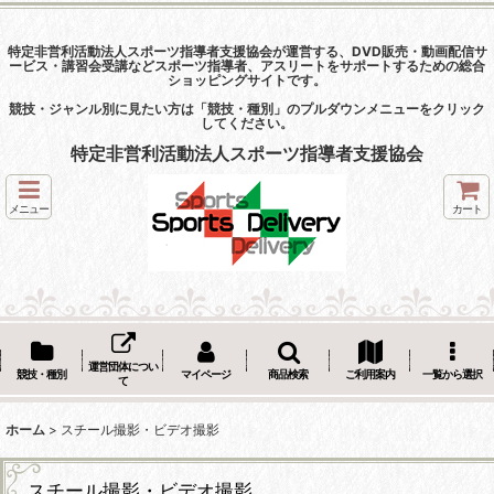
特定非営利活動法人スポーツ指導者支援協会が運営する、DVD販売・動画配信サ
ービス・講習会受講などスポーツ指導者、アスリートをサポートするための総合
ショッピングサイトです。
競技・ジャンル別に見たい方は「競技・種別」のプルダウンメニューをクリック
してください。
特定非営利活動法人スポーツ指導者支援協会
メニュー
カート
運営団体につい
競技・種別
マイページ
商品検索
ご利用案内
一覧から選択
て
ホーム
>
スチール撮影・ビデオ撮影
スチール撮影・ビデオ撮影