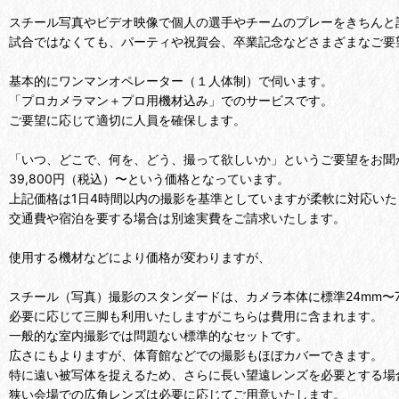
スチール写真やビデオ映像で個人の選手やチームのプレーをきちんと
試合ではなくても、パーティや祝賀会、卒業記念などさまざまなご要
基本的にワンマンオペレーター（１人体制）で伺います。
「プロカメラマン＋プロ用機材込み」でのサービスです。
ご要望に応じて適切に人員を確保します。
「いつ、どこで、何を、どう、撮って欲しいか」というご要望をお聞
39,800円（税込）〜という価格となっています。
上記価格は1日4時間以内の撮影を基準としていますが柔軟に対応いた
交通費や宿泊を要する場合は別途実費をご請求いたします。
使用する機材などにより価格が変わりますが、
スチール（写真）撮影のスタンダードは、カメラ本体に標準24mm〜70m
必要に応じて三脚も利用いたしますがこちらは費用に含まれます。
一般的な室内撮影では問題ない標準的なセットです。
広さにもよりますが、体育館などでの撮影もほぼカバーできます。
特に遠い被写体を捉えるため、さらに長い望遠レンズを必要とする場
狭い会場での広角レンズは必要に応じてご用意いたします。