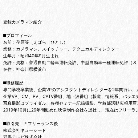
登録カメラマン紹介
◼️プロフィール
名前：荏原等（えばら ひとし）
業務：カメラマン、スイッチャー、テクニカルディレクター
生年月：昭和40年9月生まれ
免許・資格：普通自動二輪車運転免許、中型自動車一種運転免許（８
在住：神奈川県横浜市
◼️職務履歴
専門学校卒業後、企業VPのアシスタントディレクターを2年間行い、
企業VP、CM、PV、CATV番組、地上波番組（報道、情報系、バ
写真撮影はブライダル、各種セミナー記録撮影、学校部活動広報用写
2019年10月に26年間勤めた映像制作会社を退社し、現在はフリー
◼️取引先 ＊フリーランス後
株式会社キューシード
群馬テレビ株式会社