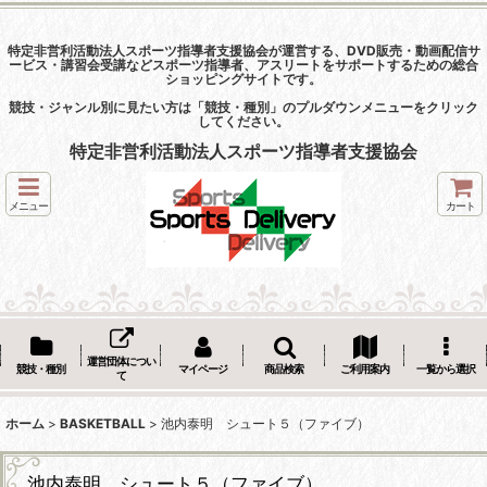
特定非営利活動法人スポーツ指導者支援協会が運営する、DVD販売・動画配信サ
ービス・講習会受講などスポーツ指導者、アスリートをサポートするための総合
ショッピングサイトです。
競技・ジャンル別に見たい方は「競技・種別」のプルダウンメニューをクリック
してください。
特定非営利活動法人スポーツ指導者支援協会
メニュー
カート
運営団体につい
競技・種別
マイページ
商品検索
ご利用案内
一覧から選択
て
ホーム
>
BASKETBALL
>
池内泰明 シュート５（ファイブ）
池内泰明 シュート５（ファイブ）