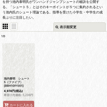
を持つ池内泰明氏がワンハンドジャンプシュートの秘訣を公開す
る。「シュート５」とはそのキーポイントが５つに集約されるとい
う池内氏のシュート理論である。指導を受けた小学生・中学生の成
長ぶりに注目したい。
表示順変更
閉じる
1
件
表示数
:
並び順
:
絞り込む
池内泰明 シュート
5（ファイブ）
[
BBH10IY001
]
4,974
円
(税込)
希望小売価格
:
5,236
円
カートに入れる