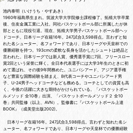
池内泰明（いけうち・やすあき）
1960年福島県生まれ。筑波大学大学院修士課程修了。拓殖大学卒業
後、住友金属工業に入社。同社バスケットボール部に所属したが休
部とともに現役引退。現在、拓殖大学男子バスケットボール部ヘッ
ドコーチ。日本リーグ在籍16年。247試合3,598得点。言わずと知
れた名シューター、名フォワードであり、日本リーグや天皇杯での
優勝経験を持つ。193cmの柔軟な長身を活かしたシュートは絶品と
言われた。日本リーグでは新人賞、優秀選手賞に7回、フリースロー
賞2回という栄誉に輝く。全日本代表選手には大学3年生のときに初
めて選ばれ、その後9年間務めた。ユニバシアード、アジア選手権
など豊富な国際経験を踏まえ、B代表コーチやユニバシアード男
子、U-24男子ヘッドコーチなども務める。コーチとしての資質も高
く、今後の活躍に大きな期待がかけられている。「バスケットボー
ルメソッド 全10巻」出演、「バスケットボールメソッド２ 全10
巻」共同監修（以上、AVN）。監修書に『バスケットボール上達
BOOK』（成美堂出版2002)。
日本リーグ在籍16年。247試合3,598得点。言わずと知れた名シ
ューター、名フォワードであり、日本リーグや天皇杯での優勝経験