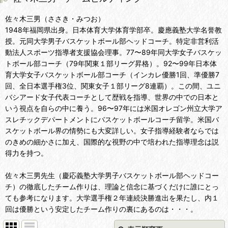
佐々木三男（ささき・みつお）
1948年福岡県出身。日本体育大学体育学部卒。慶應義塾大学名誉教
授。元同大学男子バスケットボール部ヘッドコーチ。特定非営利活
動法人スポーツ指導者支援協会理事。77〜89年同大学女子バスケッ
トボール部コーチ（79年関東１部リーグ昇格）。92〜99年日本体
育大学女子バスケットボール部コーチ（インカレ優勝1回、準優勝7
回、全日本選手権3位、関東女子１部リーグ8連覇）。この間、ユニ
バシアード女子代表コーチとして歴戦を指導、世界の中での日本と
いう視点を自らの中に養う。96〜97年には米国オレゴン州立大学ア
スレチックデパートメントにバスケットボールコーチ留学。米国バ
スケットボール界の情勢にも大変詳しい。女子指導経験者ならでは
のきめの細かさに加え、国際的な視野の中で培われた指導理念は説
得力を持つ。
佐々木三男先生（慶応義塾大学男子バスケットボール部ヘッドコー
チ）の徹底したチーム作りは、理論と信念に基づくだけに誰にとっ
ても参考になります。大学選手権２年連続決勝進出を果たし、内１
回は優勝という安定したチーム作りの裏にあるのは・・・。