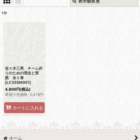
表示順変更
閉じる
1
件
表示数
:
並び順
:
絞り込む
佐々木三男 チーム作
りのための理念と実
践 全１巻
[
LC35SM001
]
4,800
円
(税込)
希望小売価格
:
5,478
円
カートに入れる
ホーム