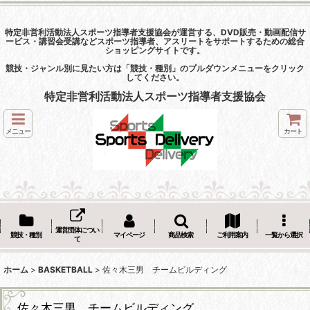
特定非営利活動法人スポーツ指導者支援協会が運営する、DVD販売・動画配信サ
ービス・講習会受講などスポーツ指導者、アスリートをサポートするための総合
ショッピングサイトです。
競技・ジャンル別に見たい方は「競技・種別」のプルダウンメニューをクリック
してください。
特定非営利活動法人スポーツ指導者支援協会
メニュー
カート
運営団体につい
競技・種別
マイページ
商品検索
ご利用案内
一覧から選択
て
ホーム
>
BASKETBALL
>
佐々木三男 チームビルディング
佐々木三男 チームビルディング