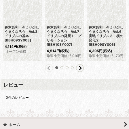
鈴木良和 今より少し
鈴木良和 今より少し
鈴木良和 今より少し
うまくなろう Vol.3
うまくなろう Vol.7
うまくなろう Vol.6
ドリブルの基本
ドリブルの発展１ プ
実戦ドリブル３ 横の
[
BBH09SY003
]
リモーション
変化２
[
BBH10SY007
]
[
BBH09SY006
]
4,114
円
(税込)
4,514
円
(税込)
4,395
円
(税込)
オープン価格
希望小売価格
:
5,016
円
希望小売価格
:
5,170
円
レビュー
0
件のレビュー
ホーム