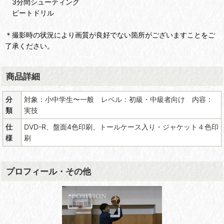
3分間シューティング
ピートドリル
＊撮影時の状況により画質が良好でない箇所がございますことをご
了承ください。
商品詳細
分
対象：小中学生〜一般 レベル：初級・中級者向け 内容：
類
実技
仕
DVD-R、盤面4色印刷、トールケース入り・ジャケット４色印
様
刷
プロフィール・その他