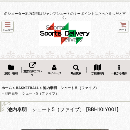
名シューター池内泰明はジャンプシュートのキーポイントはたった５つだと言
う。
メニュー
カート
運営団体につい
競技・種別
マイページ
商品検索
ご利用案内
一覧から選択
て
ホーム
>
BASKETBALL
>
池内泰明 シュート５（ファイブ）
>
池内泰明 シュート5（ファイブ）
池内泰明 シュート5（ファイブ）
[
BBH10IY001
]