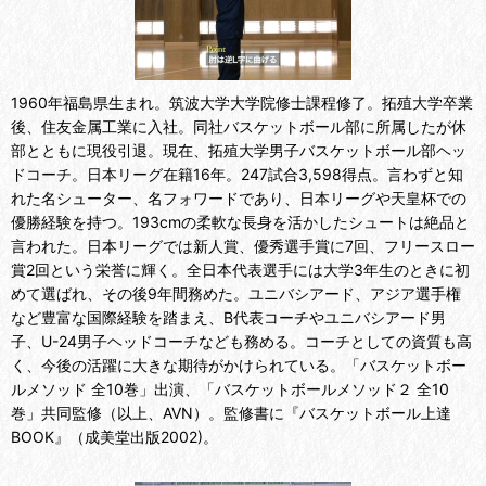
1960年福島県生まれ。筑波大学大学院修士課程修了。拓殖大学卒業
後、住友金属工業に入社。同社バスケットボール部に所属したが休
部とともに現役引退。現在、拓殖大学男子バスケットボール部ヘッ
ドコーチ。日本リーグ在籍16年。247試合3,598得点。言わずと知
れた名シューター、名フォワードであり、日本リーグや天皇杯での
優勝経験を持つ。193cmの柔軟な長身を活かしたシュートは絶品と
言われた。日本リーグでは新人賞、優秀選手賞に7回、フリースロー
賞2回という栄誉に輝く。全日本代表選手には大学3年生のときに初
めて選ばれ、その後9年間務めた。ユニバシアード、アジア選手権
など豊富な国際経験を踏まえ、B代表コーチやユニバシアード男
子、U-24男子ヘッドコーチなども務める。コーチとしての資質も高
く、今後の活躍に大きな期待がかけられている。「バスケットボー
ルメソッド 全10巻」出演、「バスケットボールメソッド２ 全10
巻」共同監修（以上、AVN）。監修書に『バスケットボール上達
BOOK』（成美堂出版2002)。