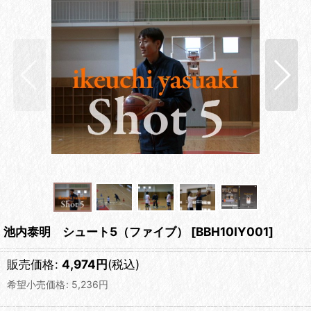
池内泰明 シュート5（ファイブ）
[
BBH10IY001
]
販売価格
:
4,974
円
(税込)
希望小売価格
:
5,236
円