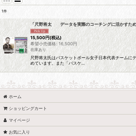
1
件
表示数
:
「尺野将太 データを実際のコーチングに活かすため
並び順
:
15,500
円
(税込)
希望小売価格
:
16,500
円
在庫あり
尺野将太氏はバスケットボール女子日本代表チームにテ
めています。また「バスケ…
ホーム
ショッピングカート
マイページ
お気に入り