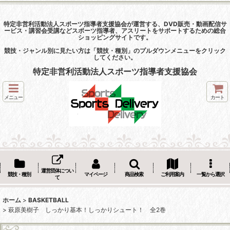
特定非営利活動法人スポーツ指導者支援協会が運営する、DVD販売・動画配信サ
ービス・講習会受講などスポーツ指導者、アスリートをサポートするための総合
ショッピングサイトです。
競技・ジャンル別に見たい方は「競技・種別」のプルダウンメニューをクリック
してください。
特定非営利活動法人スポーツ指導者支援協会
メニュー
カート
運営団体につい
競技・種別
マイページ
商品検索
ご利用案内
一覧から選択
て
ホーム
>
BASKETBALL
>
萩原美樹子 しっかり基本！しっかりシュート！ 全2巻