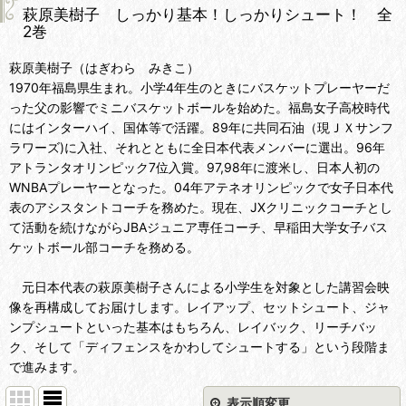
萩原美樹子 しっかり基本！しっかりシュート！ 全
2巻
萩原美樹子（はぎわら みきこ）
1970年福島県生まれ。小学4年生のときにバスケットプレーヤーだ
った父の影響でミニバスケットボールを始めた。福島女子高校時代
にはインターハイ、国体等で活躍。89年に共同石油（現ＪＸサンフ
ラワーズ)に入社、それとともに全日本代表メンバーに選出。96年
アトランタオリンピック7位入賞。97,98年に渡米し、日本人初の
WNBAプレーヤーとなった。04年アテネオリンピックで女子日本代
表のアシスタントコーチを務めた。現在、JXクリニックコーチとし
て活動を続けながらJBAジュニア専任コーチ、早稲田大学女子バス
ケットボール部コーチを務める。
元日本代表の萩原美樹子さんによる小学生を対象とした講習会映
像を再構成してお届けします。レイアップ、セットシュート、ジャ
ンプシュートといった基本はもちろん、レイバック、リーチバッ
ク、そして「ディフェンスをかわしてシュートする」という段階ま
で進みます。
表示順変更
閉じる