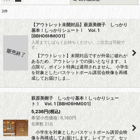
3
件
表示数
:
【アウトレット未開封品】萩原美樹子 しっかり
基本！しっかりシュート！ Vol. 1
並び順
:
[
BBH06HM001
]
入荷までしばらくお待ちください。ご注文は可能で
す。
絞り込む
【アウトレット】未開封品ですが外装に破れが
あるため、アウトレットでの扱いとなります。１
点限り。ポイント特典は適用されません。 小学生
を対象としたバスケットボール講習会映像を再構
成してお届けしま…
萩原美樹子 しっかり基本！しっかりシュー
ト！ Vol. 1
[
BBH06HM001
]
5,236
円
(税込)
希望小売価格
:
6,160
円
在庫数 21点
小学生を対象としたバスケットボール講習会映
像を再構成してお届けします。レイアップ、セッ