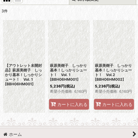
3
件
表示数
:
並び順
:
絞り込む
【アウトレット未開封
萩原美樹子 しっかり
萩原美樹子 しっかり
品】萩原美樹子 しっ
基本！しっかりシュー
基本！しっかりシュー
かり基本！しっかりシ
ト！ Vol. 1
ト！ Vol.2
ュート！ Vol. 1
[
BBH06HM001
]
[
BBH06HM002
]
[
BBH06HM001
]
5,236
円
(税込)
5,236
円
(税込)
希望小売価格
:
6,160
円
希望小売価格
:
6,160
円
カートに入れる
カートに入れる
ホーム