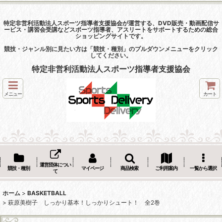
特定非営利活動法人スポーツ指導者支援協会が運営する、DVD販売・動画配信サ
ービス・講習会受講などスポーツ指導者、アスリートをサポートするための総合
ショッピングサイトです。
競技・ジャンル別に見たい方は「競技・種別」のプルダウンメニューをクリック
してください。
特定非営利活動法人スポーツ指導者支援協会
メニュー
カート
運営団体につい
競技・種別
マイページ
商品検索
ご利用案内
一覧から選択
て
ホーム
>
BASKETBALL
>
萩原美樹子 しっかり基本！しっかりシュート！ 全2巻