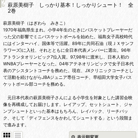
萩原美樹子 しっかり基本！しっかりシュート！ 全
2巻
萩原美樹子（はぎわら みきこ）
1970年福島県生まれ。小学4年生のときにバスケットプレーヤーだ
った父の影響でミニバスケットボールを始めた。福島女子高校時代
にはインターハイ、国体等で活躍。89年に共同石油（現ＪＸサンフ
ラワーズ)に入社、それとともに全日本代表メンバーに選出。96年
アトランタオリンピック7位入賞。97,98年に渡米し、日本人初の
WNBAプレーヤーとなった。04年アテネオリンピックで女子日本代
表のアシスタントコーチを務めた。現在、JXクリニックコーチとし
て活動を続けながらJBAジュニア専任コーチ、早稲田大学女子バス
ケットボール部コーチを務める。
元日本代表の萩原美樹子さんによる小学生を対象とした講習会映
像を再構成してお届けします。レイアップ、セットシュート、ジャ
ンプシュートといった基本はもちろん、レイバック、リーチバッ
ク、そして「ディフェンスをかわしてシュートする」という段階ま
で進みます。
表示順変更
閉じる