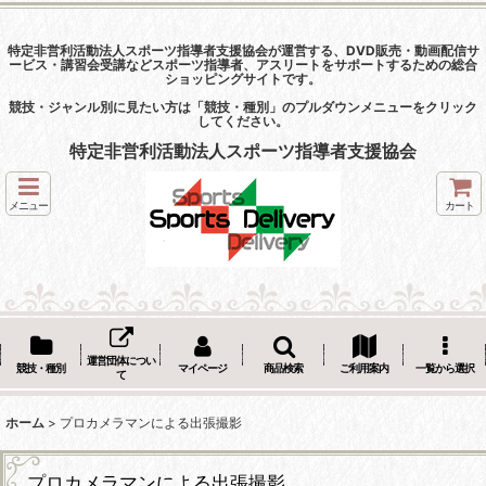
特定非営利活動法人スポーツ指導者支援協会が運営する、DVD販売・動画配信サ
ービス・講習会受講などスポーツ指導者、アスリートをサポートするための総合
ショッピングサイトです。
競技・ジャンル別に見たい方は「競技・種別」のプルダウンメニューをクリック
してください。
特定非営利活動法人スポーツ指導者支援協会
メニュー
カート
運営団体につい
競技・種別
マイページ
商品検索
ご利用案内
一覧から選択
て
ホーム
>
プロカメラマンによる出張撮影
プロカメラマンによる出張撮影