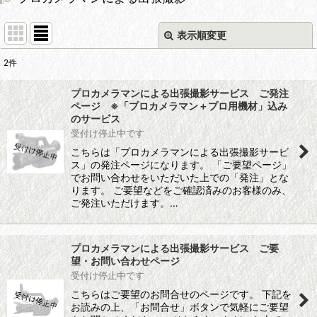
表示順変更
閉じる
2
件
表示数
:
プロカメラマンによる出張撮影サービス ご発注
ページ ※「プロカメラマン＋プロ用機材」込み
並び順
:
のサービス
受付け停止中です
こちらは「プロカメラマンによる出張撮影サービ
絞り込む
ス」の発注ページになります。 「ご要望ページ」
でお問い合わせをいただいた上での「発注」とな
ります。 ご要望などをご確認済みのお客様のみ、
ご発注いただけます。…
プロカメラマンによる出張撮影サービス ご要
望・お問い合わせページ
受付け停止中です
こちらはご要望のお問合せのページです。 下記を
お読みの上、「お問合せ」ボタンで気軽にご要望