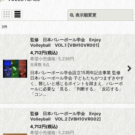
表示順変更
閉じる
3
件
サブカテゴリ
:
監修 日本バレーボール学会 Enjoy
Volleyball VOL.1
[
VBH10VR001
]
4,712
円
(税込)
表示数
:
希望小売価格
:
5,236
円
在庫数 8点
並び順
:
日本バレーボール学会設立15周年記念事業 監修
日本バレーボール学会 子どもたちがつまずきやす
く、難しいと感じるポイントを踏まえ、バレーボ
絞り込む
ールに必要な「見る」「判断する」「反応する」
「コン…
監修 日本バレーボール学会 Enjoy
Volleyball VOL.2
[
VBH10VR002
]
4,712
円
(税込)
希望小売価格
:
5,236
円