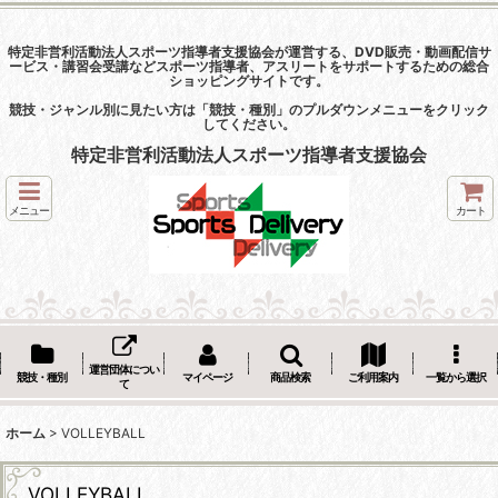
特定非営利活動法人スポーツ指導者支援協会が運営する、DVD販売・動画配信サ
ービス・講習会受講などスポーツ指導者、アスリートをサポートするための総合
ショッピングサイトです。
競技・ジャンル別に見たい方は「競技・種別」のプルダウンメニューをクリック
してください。
特定非営利活動法人スポーツ指導者支援協会
メニュー
カート
運営団体につい
競技・種別
マイページ
商品検索
ご利用案内
一覧から選択
て
ホーム
>
VOLLEYBALL
VOLLEYBALL