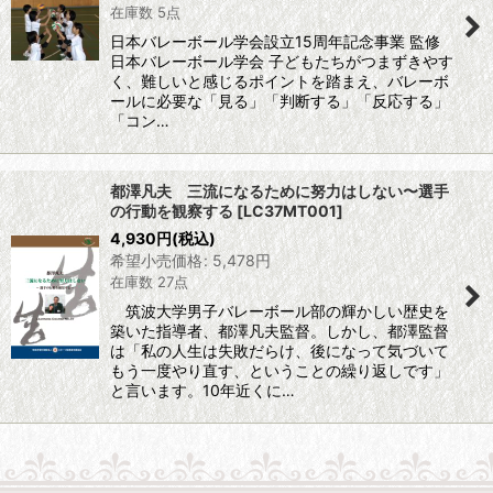
在庫数 5点
日本バレーボール学会設立15周年記念事業 監修
日本バレーボール学会 子どもたちがつまずきやす
く、難しいと感じるポイントを踏まえ、バレーボ
ールに必要な「見る」「判断する」「反応する」
「コン…
都澤凡夫 三流になるために努力はしない〜選手
の行動を観察する
[
LC37MT001
]
4,930
円
(税込)
希望小売価格
:
5,478
円
在庫数 27点
筑波大学男子バレーボール部の輝かしい歴史を
築いた指導者、都澤凡夫監督。しかし、都澤監督
は「私の人生は失敗だらけ、後になって気づいて
もう一度やり直す、ということの繰り返しです」
と言います。10年近くに…