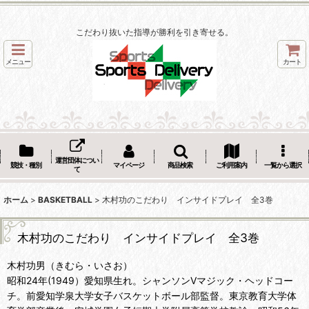
こだわり抜いた指導が勝利を引き寄せる。
メニュー
カート
運営団体につい
競技・種別
マイページ
商品検索
ご利用案内
一覧から選択
て
ホーム
>
BASKETBALL
>
木村功のこだわり インサイドプレイ 全3巻
木村功のこだわり インサイドプレイ 全3巻
木村功男（きむら・いさお）
昭和24年(1949）愛知県生れ。シャンソンVマジック・ヘッドコー
チ。前愛知学泉大学女子バスケットボール部監督。東京教育大学体