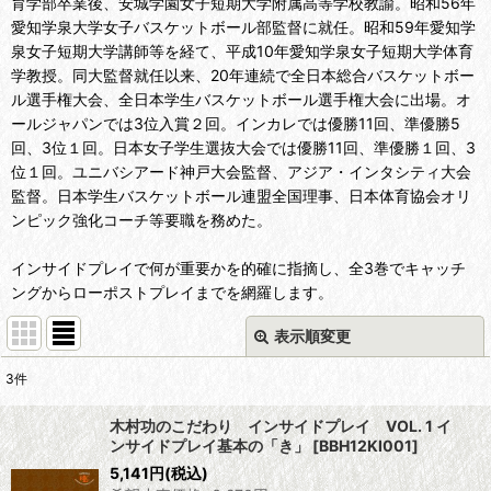
育学部卒業後、安城学園女子短期大学附属高等学校教諭。昭和56年
愛知学泉大学女子バスケットボール部監督に就任。昭和59年愛知学
泉女子短期大学講師等を経て、平成10年愛知学泉女子短期大学体育
学教授。同大監督就任以来、20年連続で全日本総合バスケットボー
ル選手権大会、全日本学生バスケットボール選手権大会に出場。オ
ールジャパンでは3位入賞２回。インカレでは優勝11回、準優勝5
回、3位１回。日本女子学生選抜大会では優勝11回、準優勝１回、3
位１回。ユニバシアード神戸大会監督、アジア・インタシティ大会
監督。日本学生バスケットボール連盟全国理事、日本体育協会オリ
ンピック強化コーチ等要職を務めた。
インサイドプレイで何が重要かを的確に指摘し、全3巻でキャッチ
ングからローポストプレイまでを網羅します。
表示順変更
閉じる
3
件
表示数
:
木村功のこだわり インサイドプレイ VOL. 1 イ
ンサイドプレイ基本の「き」
[
BBH12KI001
]
並び順
:
5,141
円
(税込)