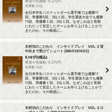
希望小売価格
:
6,270
円
在庫数 23点
絞り込む
全日本学生バスケットボール選手権では優勝11
回、準優勝5回、3位１回。学生選抜大会でも優勝
11回、準優勝１回、3位１回。なぜこれほど長期
にわたって安定したチームを作り上げることがで
きたのか。その根底に…
木村功のこだわり インサイドプレイ VOL. 2 背
中向きで受けてシュート
[
BBH12KI002
]
5,141
円
(税込)
希望小売価格
:
6,270
円
在庫数 14点
全日本学生バスケットボール選手権では優勝11
回、準優勝5回、3位１回。学生選抜大会でも優勝
11回、準優勝１回、3位１回。なぜこれほど長期
にわたって安定したチームを作り上げることがで
きたのか。その根底に…
木村功のこだわり インサイドプレイ VOL. 3 ロ