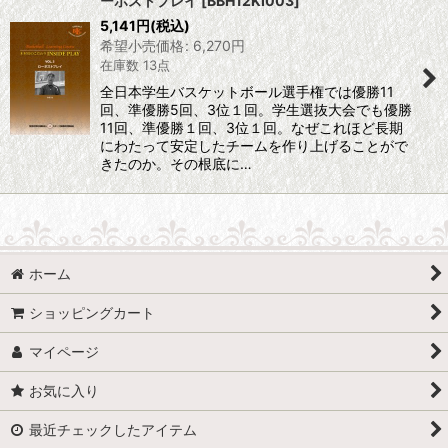
ーポストプレイ
[
BBH12KI003
]
5,141
円
(税込)
希望小売価格
:
6,270
円
在庫数 13点
全日本学生バスケットボール選手権では優勝11
回、準優勝5回、3位１回。学生選抜大会でも優勝
11回、準優勝１回、3位１回。なぜこれほど長期
にわたって安定したチームを作り上げることがで
きたのか。その根底に…
ホーム
ショッピングカート
マイページ
お気に入り
最近チェックしたアイテム