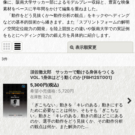
像に、阪南大学サッカー部によるモデルプレー収録と、豊富な映像
素材をベースに半年間をかけて編集を重ねました。
「動作をどう見抜くか〜動作分析の観点」をキックやヘディング
などの基本的技術から繙きます。また「スプリントフォームの解明
／空間定位能力の開発」を陸上競技との違いや阪南大学での実証例
をもとにヘディング能力の鍛え方を具体的に紹介します。
表示順変更
閉じる
3
件
表示数
:
須佐徹太郎 サッカーで動ける身体をつくる
VOL. 1身体はどう動くのか
[
FBH12ST001
]
並び順
:
5,300
円
(税込)
希望小売価格
:
5,720
円
在庫数 32点
絞り込む
「ぎこちない」動きを「キレのある」動きにする
ために必要なことは何か。そもそも「ぎこちな
い」動きと「キレのある」動きの差はどこにある
のか。選手の動作をどう見抜くか、その動作分析
の観点は何か。また解決のた…