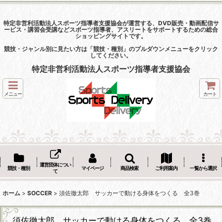
特定非営利活動法人スポーツ指導者支援協会が運営する、DVD販売・動画配信サ
ービス・講習会受講などスポーツ指導者、アスリートをサポートするための総合
ショッピングサイトです。
競技・ジャンル別に見たい方は「競技・種別」のプルダウンメニューをクリック
してください。
特定非営利活動法人スポーツ指導者支援協会
メニュー
カート
運営団体につい
競技・種別
マイページ
商品検索
ご利用案内
一覧から選択
て
ホーム
>
SOCCER
>
須佐徹太郎 サッカーで動ける身体をつくる 全3巻
須佐徹太郎 サッカーで動ける身体をつくる 全3巻