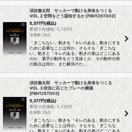
須佐徹太郎 サッカーで動ける身体をつくる
VOL. 2 空間をどう認知するか
[
FBH12ST002
]
5,377
円
(税込)
希望小売価格
:
5,720
円
在庫数 28点
「ぎこちない」動きを「キレのある」動きにする
ために必要なことは何か。そもそも「ぎこちな
い」動きと「キレのある」動きの差はどこにある
のか。選手の動作をどう見抜くか、その動作分析
の観点は何か。また解決のた…
須佐徹太郎 サッカーで動ける身体をつくる
VOL. 3 状況に応じたプレーの構築
[
FBH12ST003
]
5,377
円
(税込)
希望小売価格
:
5,720
円
在庫数 28点
「ぎこちない」動きを「キレのある」動きにする
ために必要なことは何か。そもそも「ぎこちな
い」動きと「キレのある」動きの差はどこにある