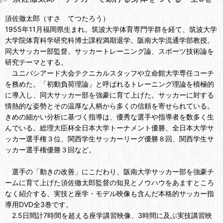
須佐徹太郎（すさ てつたろう）
1955年11月福岡県生まれ。筑波大学体育専門学群を経て、筑波大学
大学院体育科学研究科博士課程満期退学。阪南大学流通学部教授。
同大サッカー部監督。サッカートレーニング論、スポーツ技術論を
研究テーマとする。
ユニバシアード大会テクニカルスタッフや立命館大学専任コーチ
を務めた。「初動負荷理論」と呼ばれるトレーニング理論を積極的
に導入し、同大サッカー部を強豪に育て上げた。サッカーに対する
情熱的な姿勢とその温厚な人柄から多くの信頼を寄せられている。
きめの細かい分析に基づく指導は、優秀な選手や指導者を数多く生
んでいる。総理大臣杯全日本大学トーナメント優勝、全日本大学サ
ッカー選手権３位、関西学生サッカーリーグ優勝８回、関西学生サ
ッカー選手権優勝３回など。
選手の「動きの改善」にこだわり、阪南大学サッカー部を強豪チ
ームに育て上げた須佐徹太郎監督の知見とノウハウをあますところ
なく紹介する、実技と座学・モデル映像も含んだ本格的サッカー指
導用DVD全3巻です。
2.5日間計7時間を超える座学講習映像、3時間に及ぶ実技講習映