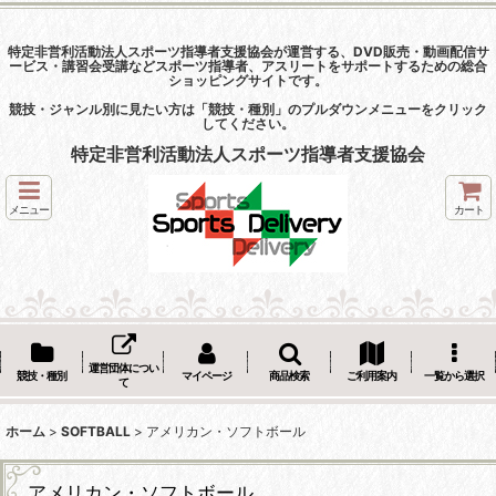
特定非営利活動法人スポーツ指導者支援協会が運営する、DVD販売・動画配信サ
ービス・講習会受講などスポーツ指導者、アスリートをサポートするための総合
ショッピングサイトです。
競技・ジャンル別に見たい方は「競技・種別」のプルダウンメニューをクリック
してください。
特定非営利活動法人スポーツ指導者支援協会
メニュー
カート
運営団体につい
競技・種別
マイページ
商品検索
ご利用案内
一覧から選択
て
ホーム
>
SOFTBALL
>
アメリカン・ソフトボール
アメリカン・ソフトボール