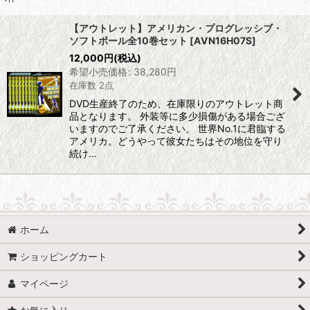
表示数
:
【アウトレット】アメリカン・プログレッシブ・
ソフトボール全10巻セット
[
AVN16H07S
]
並び順
:
12,000
円
(税込)
希望小売価格
:
38,280
円
在庫数 2点
絞り込む
DVD生産終了のため、在庫限りのアウトレット商
品となります。 外装等に多少損傷がある場合ござ
いますのでご了承ください。 世界No.1に君臨する
アメリカ。どうやって彼女たちはその地位を守り
続け…
ホーム
ショッピングカート
マイページ