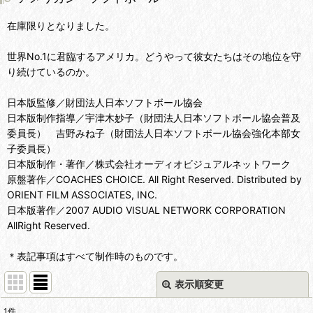
在庫限りとなりました。
世界No.1に君臨するアメリカ。どうやって彼女たちはその地位を守
り続けているのか。
日本版監修／財団法人日本ソフトボール協会
日本版制作指導／宇津木妙子（財団法人日本ソフトボール協会普及
委員長） 吉野みね子（財団法人日本ソフトボール協会強化本部女
子委員長）
日本版制作・著作／株式会社オーディオビジュアルネットワーク
原盤著作／COACHES CHOICE. All Right Reserved. Distributed by
ORIENT FILM ASSOCIATES, INC.
日本版著作／2007 AUDIO VISUAL NETWORK CORPORATION
AllRight Reserved.
＊表記事項はすべて制作時のものです。
表示順変更
閉じる
1
件