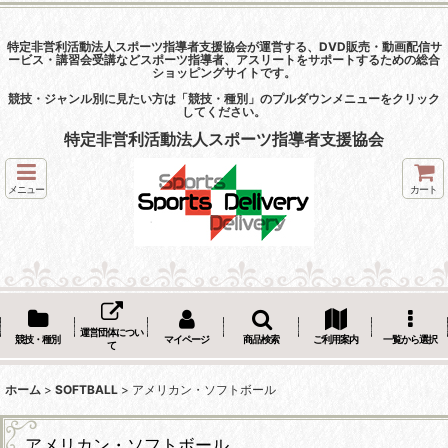
特定非営利活動法人スポーツ指導者支援協会が運営する、DVD販売・動画配信サ
ービス・講習会受講などスポーツ指導者、アスリートをサポートするための総合
ショッピングサイトです。
競技・ジャンル別に見たい方は「競技・種別」のプルダウンメニューをクリック
してください。
特定非営利活動法人スポーツ指導者支援協会
メニュー
カート
運営団体につい
競技・種別
マイページ
商品検索
ご利用案内
一覧から選択
て
ホーム
>
SOFTBALL
>
アメリカン・ソフトボール
アメリカン・ソフトボール