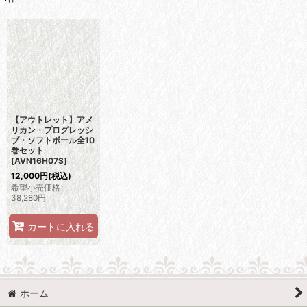
表示数
:
並び順
:
絞り込む
【アウトレット】アメ
リカン・プログレッシ
ブ・ソフトボール全10
巻セット
[
AVN16H07S
]
12,000
円
(税込)
希望小売価格
:
38,280
円
カートに入れる
ホーム