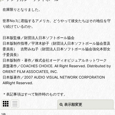
在庫限りとなりました。
世界No.1に君臨するアメリカ。どうやって彼女たちはその地位を守
り続けているのか。
日本版監修／財団法人日本ソフトボール協会
日本版制作指導／宇津木妙子（財団法人日本ソフトボール協会普及
委員長） 吉野みね子（財団法人日本ソフトボール協会強化本部女
子委員長）
日本版制作・著作／株式会社オーディオビジュアルネットワーク
原盤著作／COACHES CHOICE. All Right Reserved. Distributed by
ORIENT FILM ASSOCIATES, INC.
日本版著作／2007 AUDIO VISUAL NETWORK CORPORATION
AllRight Reserved.
＊表記事項はすべて制作時のものです。
表示順変更
閉じる
1
件