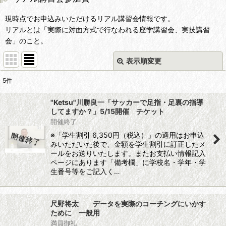
現時点でお申込みいただけるリアル講習会情報です。
リアルとは「実際に対面方式で行なわれる座学講習会、実技講習
会」のこと。
表示順変更
閉じる
5
件
表示数
:
"Ketsu"川勝良一「サッカーで足指・足裏の指導
してますか？」5/15開催 チケット
並び順
:
開催終了
※「学生割引 6,350円（税込）」の適用はお申込
みいただいた後で、金額を学生割引に訂正したメ
絞り込む
ールをお送りいたします。またお支払い情報記入
ページにあります「備考欄」に学校名・学年・学
生番号等をご記入く…
尺野将太 データを実際のコーチングにいかす
ために 一般用
満員御礼