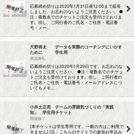
応募締め切りは2020年1月31日昼12:00まで延長
しました。お忘れのないようご注意ください。 ●
注：複数名でのチケットご注文も受付けておりま
す。但し、ご同行者のご氏名・ご住所・電話番
号・メー…
尺野将太 データを実際のコーチングにいかす
ために 学生用
満員御礼
応募締め切りは2020年1月29日です。お忘れのな
いようご注意ください。 ●注：複数名でのチケッ
トご注文も受付けております。但し、ご同行者の
ご氏名・ご住所・電話番号・メールアドレスにつ
いてもメモ…
小井土正亮 チームの雰囲気づくりの「実践
知」 学生用チケット
開催修了
[本チケットは学生専用です。一般の方はご利用で
きません] [注：こちらのサイトでの参加お申込み