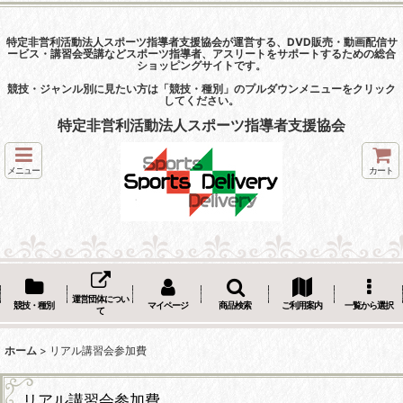
特定非営利活動法人スポーツ指導者支援協会が運営する、DVD販売・動画配信サ
ービス・講習会受講などスポーツ指導者、アスリートをサポートするための総合
ショッピングサイトです。
競技・ジャンル別に見たい方は「競技・種別」のプルダウンメニューをクリック
してください。
特定非営利活動法人スポーツ指導者支援協会
メニュー
カート
運営団体につい
競技・種別
マイページ
商品検索
ご利用案内
一覧から選択
て
ホーム
>
リアル講習会参加費
リアル講習会参加費