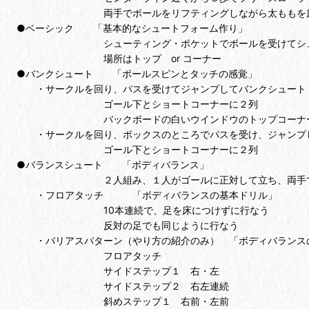
両手でボールをリフティングしながら太ももを床と平
●ベーシック 「基本的なシュートフォーム作り」
シューティング・ポケットでボールを受けてシュート
場所はトップ or コーナー
●バンクシュート 「ボールスピンとタッチの感覚」
・サークルを回り、パスを受けてジャンプしてバンクシュート
ゴール下とショートコーナーに２列
バックボードの白いウインドウのトップコーナーに
・サークルを回り、ボックスのところでパスを受け、ジャンプ
ゴール下とショートコーナーに２列
●バランスシュート 「ボディバランス」
２人組み、１人がゴールに正対して立ち、両手でボ
・フロアタッチ 「ボディバランスの基本ドリル」
10本連続で、足を床につけずに行なう
反対の足でも同じように行なう
・バリアスパターン（やり方の紹介のみ） 「ボディバランス
フロアタッチ
サイドステップ１ 右・左
サイドステップ２ 右左連続
斜めステップ１ 右前・左前