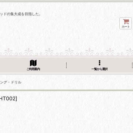
ソッドの集大成を目指した。
カート
ご利用案内
一覧から選択
ティング・ドリル
HT002
]