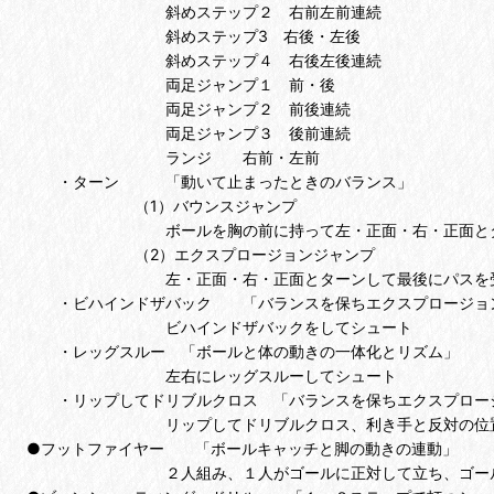
斜めステップ２ 右前左前連続
斜めステップ3 右後・左後
斜めステップ４ 右後左後連続
両足ジャンプ１ 前・後
両足ジャンプ２ 前後連続
両足ジャンプ３ 後前連続
ランジ 右前・左前
・ターン 「動いて止まったときのバランス」
（1）バウンスジャンプ
ボールを胸の前に持って左・正面・右・正面とターン
（2）エクスプロージョンジャンプ
左・正面・右・正面とターンして最後にパスを受け
・ビハインドザバック 「バランスを保ちエクスプロージョ
ビハインドザバックをしてシュート
・レッグスルー 「ボールと体の動きの一体化とリズム」
左右にレッグスルーしてシュート
・リップしてドリブルクロス 「バランスを保ちエクスプロー
リップしてドリブルクロス、利き手と反対の位置から
●フットファイヤー 「ボールキャッチと脚の動きの連動」
２人組み、１人がゴールに正対して立ち、ゴール下