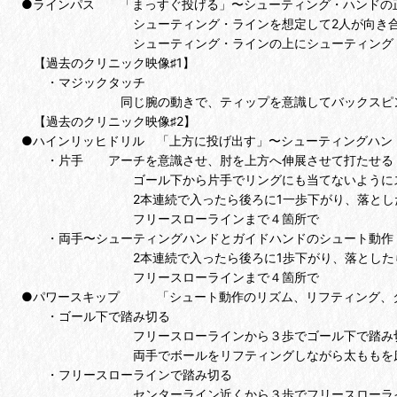
●ラインパス 「まっすぐ投げる」〜シューティング・ハンドの
シューティング・ラインを想定して2人が向き合っ
シューティング・ラインの上にシューティング・フット
【過去のクリニック映像♯1】
・マジックタッチ
同じ腕の動きで、ティップを意識してバックスピンをか
【過去のクリニック映像♯2】
●ハインリッヒドリル 「上方に投げ出す」〜シューティングハン
・片手 アーチを意識させ、肘を上方へ伸展させて打たせる
ゴール下から片手でリングにも当てないようにスイッ
2本連続で入ったら後ろに1一歩下がり、落とした
フリースローラインまで４箇所で
・両手〜シューティングハンドとガイドハンドのシュート動作
2本連続で入ったら後ろに1歩下がり、落としたら
フリースローラインまで４箇所で
●パワースキップ 「シュート動作のリズム、リフティング、
・ゴール下で踏み切る
フリースローラインから３歩でゴール下で踏み切っ
両手でボールをリフティングしながら太ももを床と平
・フリースローラインで踏み切る
センターライン近くから３歩でフリースローラインで