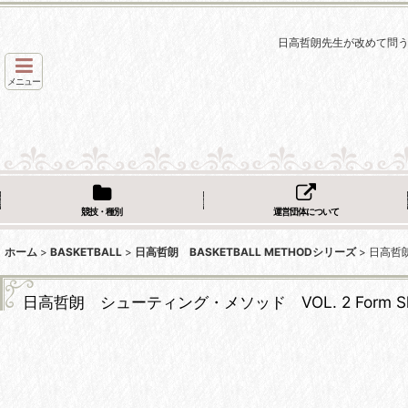
日高哲朗先生が改めて問う
メニュー
競技・種別
運営団体について
ホーム
>
BASKETBALL
>
日高哲朗 BASKETBALL METHODシリーズ
>
日高哲朗
日高哲朗 シューティング・メソッド VOL. 2 Form Sh