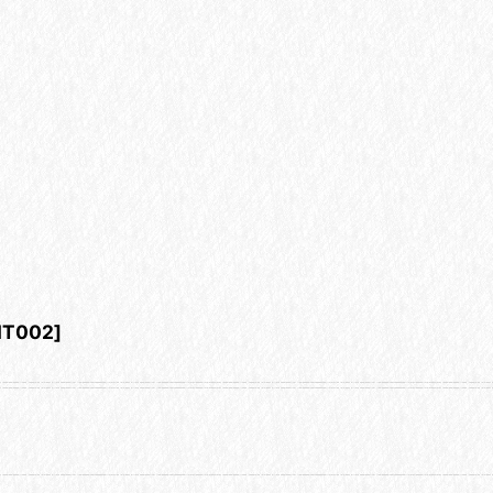
HT002
]