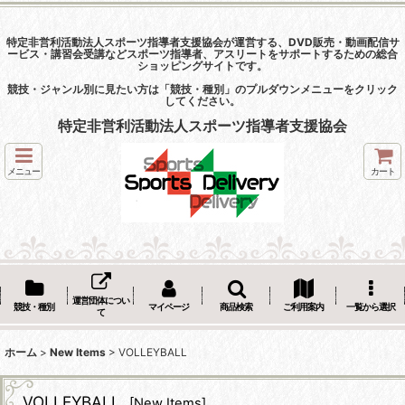
特定非営利活動法人スポーツ指導者支援協会が運営する、DVD販売・動画配信サ
ービス・講習会受講などスポーツ指導者、アスリートをサポートするための総合
ショッピングサイトです。
競技・ジャンル別に見たい方は「競技・種別」のプルダウンメニューをクリック
してください。
特定非営利活動法人スポーツ指導者支援協会
メニュー
カート
運営団体につい
競技・種別
マイページ
商品検索
ご利用案内
一覧から選択
て
ホーム
>
New Items
>
VOLLEYBALL
VOLLEYBALL
[
New Items
]