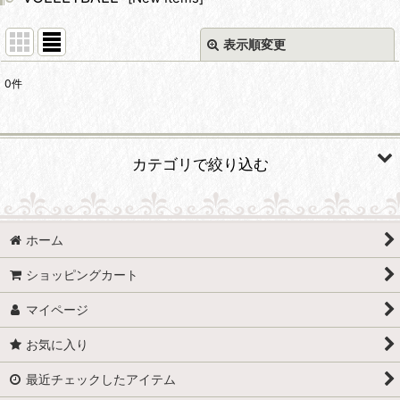
表示順変更
閉じる
0
件
サブカテゴリ
:
カテゴリで絞り込む
表示数
:
VOLLEYBALL (全商品)
並び順
:
ホーム
バレーボールへの導き〜子どもたちへのアクションプラン
絞り込む
ショッピングカート
都澤凡夫 魂の指導
マイページ
お気に入り
最近チェックしたアイテム