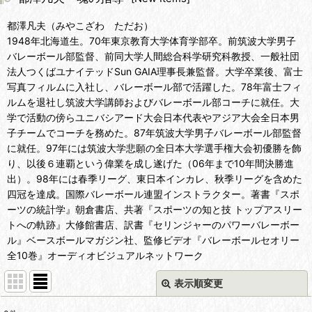
都澤凡夫（みやこざわ ただお）
1948年北海道生。70年東京教育大学体育学部卒。前筑波大学男子
バレーボール部監督、前同大学人間総合科学研究科教授、一般社団
法人つくばユナイテッドSun GAIA理事長兼監督。大学卒業後、富士
写真フィルムに入社し、バレーボール部で活躍した。78年富士フィ
ルムを退社し筑波大学講師およびバレーボール部コーチに就任。大
学で活動の傍らユニバシアード大会日本代表やアジア大会全日本男
子チームでコーチを務めた。87年筑波大学男子バレーボール部監督
に就任。97年には筑波大学悲願の全日本大学選手権大会初優勝を飾
り、以後６連覇という偉業を成し遂げた（06年まで10年間決勝進
出）。98年には春季リーグ、東日本インカレ、秋季リーグを含めた
四冠を達成。国際バレーボール連盟インストラクター。著書『スポ
ーツの統計学』朝倉書店、共著『スポーツの知と技 トップアスリー
トへの軌跡』大修館書店、訳書『セリンジャーのパワーバレーボー
ル』ベースボールマガジン社、監修ビデオ『バレーボールセオリー
全10巻』オーディオビジュアルネットワーク
表示順変更
閉じる