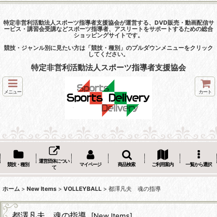
特定非営利活動法人スポーツ指導者支援協会が運営する、DVD販売・動画配信サ
ービス・講習会受講などスポーツ指導者、アスリートをサポートするための総合
ショッピングサイトです。
競技・ジャンル別に見たい方は「競技・種別」のプルダウンメニューをクリック
してください。
特定非営利活動法人スポーツ指導者支援協会
メニュー
カート
運営団体につい
競技・種別
マイページ
商品検索
ご利用案内
一覧から選択
て
ホーム
>
New Items
>
VOLLEYBALL
>
都澤凡夫 魂の指導
都澤凡夫 魂の指導
[
New Items
]