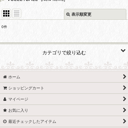
表示順変更
閉じる
0
件
サブカテゴリ
:
カテゴリで絞り込む
表示数
:
VOLLEYBALL (全商品)
並び順
:
ホーム
バレーボールへの導き〜子どもたちへのアクションプラン
絞り込む
ショッピングカート
都澤凡夫 魂の指導
マイページ
お気に入り
最近チェックしたアイテム