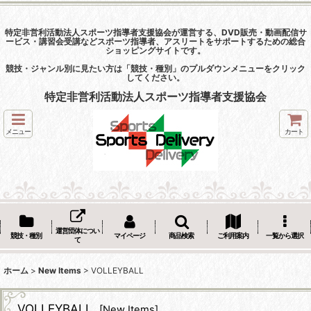
特定非営利活動法人スポーツ指導者支援協会が運営する、DVD販売・動画配信サ
ービス・講習会受講などスポーツ指導者、アスリートをサポートするための総合
ショッピングサイトです。
競技・ジャンル別に見たい方は「競技・種別」のプルダウンメニューをクリック
してください。
特定非営利活動法人スポーツ指導者支援協会
メニュー
カート
運営団体につい
競技・種別
マイページ
商品検索
ご利用案内
一覧から選択
て
ホーム
>
New Items
>
VOLLEYBALL
VOLLEYBALL
[
New Items
]