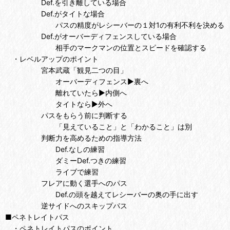
Def.を引き離している場合
Def.がタイトな場合
パスの精度がレシーバーの１対1の有利不利を決める
Def.がオーバーディフェンスしている場合
相手のマークマンの位置とスピードを確認する
・レベルアップのポイント
宮本武蔵「観見二つの目」
オーバーディフェンス▶裏へ
離れていたら▶内側へ
タイトなら▶外へ
パスをもらう前に判断する
「見えていること」と「わかること」は別
判断力を高めるための指導方法
Def.なしの練習
ダミーDef.つきの練習
ライブで練習
フレアに動く選手へのパス
Def.の頭を越えてレシーバーの奥の手に出す
逆サイドへのスキップパス
■ペネトレイトパス
・ペネトレイトパスのポイント