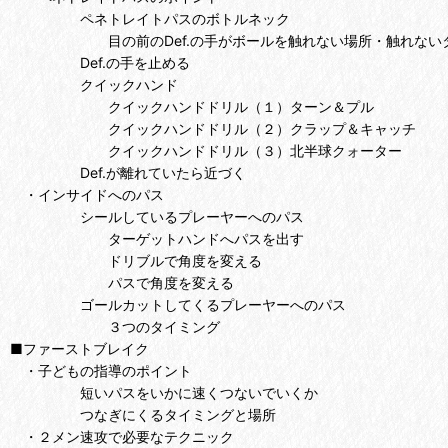
ペネトレイトパスのボトルネック
目の前のDef.の手がボールを触れない場所・触れないタ
Def.の手を止める
クイックハンド
クイックハンドドリル（１）ターン＆プル
クイックハンドドリル（２）クラップ＆キャッチ
クイックハンドドリル（３）北半球クォーター
Def.が離れていたら近づく
・インサイドへのパス
シールしているプレーヤーへのパス
ターゲットハンドへパスを出す
ドリブルで角度を変える
パスで角度を変える
ゴールカットしてくるプレーヤーへのパス
３つのタイミング
■ファーストブレイク
・子どもの指導のポイント
短いパスをいかに速くつないでいくか
つなぎにくるタイミングと場所
・２メン速攻で必要なテクニック