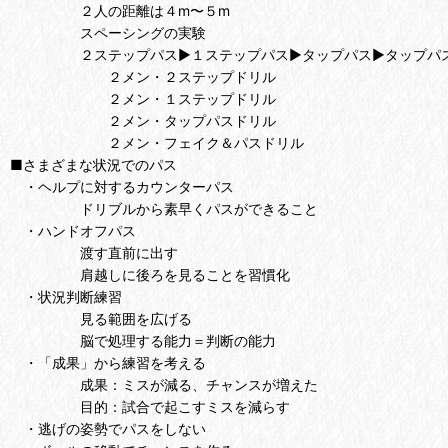
２人の距離は４m〜５m
スペーシングの実験
２ステップパス▶１ステップパス▶タップパス▶タップパス
２メン・２ステップドリル
２メン・１ステップドリル
２メン・タップパスドリル
２メン・フェイク＆パスドリル
■さまざまな状況でのパス
・ヘルプに対するカウンターパス
ドリブルから素早くパスができること
・ハンドオフパス
渡す直前に出す
肩越しに後ろを見ることを習慣化
・状況判断練習
見る範囲を広げる
脳で処理する能力＝判断の能力
・「成果」から練習を考える
成果：ミスが減る、チャンスが増えた
目的：試合で起こすミスを減らす
・逃げの姿勢でパスをしない