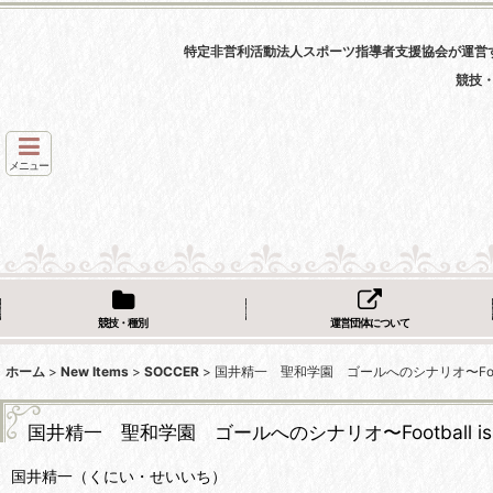
特定非営利活動法人スポーツ指導者支援協会が運営
競技
メニュー
競技・種別
運営団体について
ホーム
>
New Items
>
SOCCER
>
国井精一 聖和学園 ゴールへのシナリオ〜Footbal
国井精一 聖和学園 ゴールへのシナリオ〜Football is 
国井精一（くにい・せいいち）