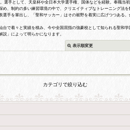
諭。選手として、天皇杯や全日本大学選手権、国体などを経験。奉職当
深め、制約の多い練習環境の中で、クリエイティブなトレーニング法を
表選手を輩出し、「聖和サッカー」はその裾野を着実に広げつつある。
仙台で着々と実績を積み、今や全国屈指の強豪校として知られる聖和学
解説」によって明らかになります。
表示順変更
カテゴリで絞り込む
絞り込む