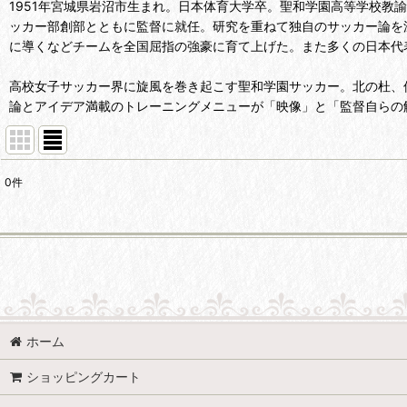
1951年宮城県岩沼市生まれ。日本体育大学卒。聖和学園高等学校教
ッカー部創部とともに監督に就任。研究を重ねて独自のサッカー論を
に導くなどチームを全国屈指の強豪に育て上げた。また多くの日本代
高校女子サッカー界に旋風を巻き起こす聖和学園サッカー。北の杜、
論とアイデア満載のトレーニングメニューが「映像」と「監督自らの
0
件
表示数
:
並び順
:
SOCCER (全商品)
ホーム
小井土正亮 サッカー指導者のあり方・役割を考える
ショッピングカート
須佐徹太郎 サッカーで動ける身体をつくる 全3巻