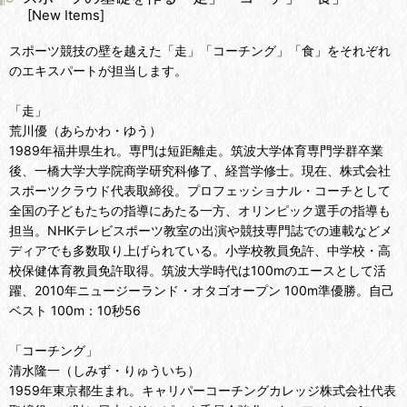
[
New Items
]
スポーツ競技の壁を越えた「走」「コーチング」「食」をそれぞれ
のエキスパートが担当します。
「走」
荒川優（あらかわ・ゆう）
1989年福井県生れ。専門は短距離走。筑波大学体育専門学群卒業
後、一橋大学大学院商学研究科修了、経営学修士。現在、株式会社
スポーツクラウド代表取締役。プロフェッショナル・コーチとして
全国の子どもたちの指導にあたる一方、オリンピック選手の指導も
担当。NHKテレビスポーツ教室の出演や競技専門誌での連載などメ
ディアでも多数取り上げられている。小学校教員免許、中学校・高
校保健体育教員免許取得。筑波大学時代は100mのエースとして活
躍、2010年ニュージーランド・オタゴオープン 100m準優勝。自己
ベスト 100m：10秒56
「コーチング」
清水隆一（しみず・りゅういち）
1959年東京都生まれ。キャリパーコーチングカレッジ株式会社代表