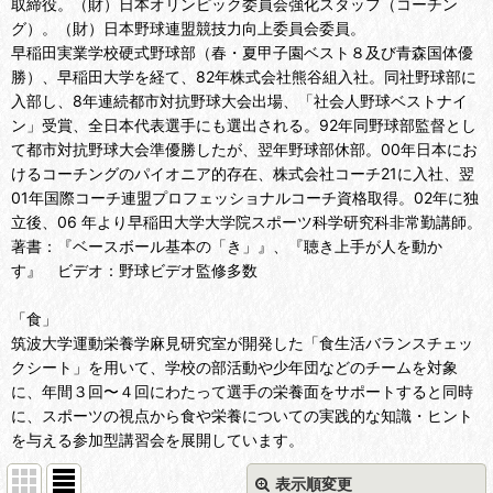
取締役。（財）日本オリンピック委員会強化スタッフ（コーチン
グ）。（財）日本野球連盟競技力向上委員会委員。
早稲田実業学校硬式野球部（春・夏甲子園ベスト８及び青森国体優
勝）、早稲田大学を経て、82年株式会社熊谷組入社。同社野球部に
入部し、8年連続都市対抗野球大会出場、「社会人野球ベストナイ
ン」受賞、全日本代表選手にも選出される。92年同野球部監督とし
て都市対抗野球大会準優勝したが、翌年野球部休部。00年日本にお
けるコーチングのパイオニア的存在、株式会社コーチ21に入社、翌
01年国際コーチ連盟プロフェッショナルコーチ資格取得。02年に独
立後、06 年より早稲田大学大学院スポーツ科学研究科非常勤講師。
著書：『ベースボール基本の「き」』、『聴き上手が人を動か
す』 ビデオ：野球ビデオ監修多数
「食」
筑波大学運動栄養学麻見研究室が開発した「食生活バランスチェッ
クシート」を用いて、学校の部活動や少年団などのチームを対象
に、年間３回〜４回にわたって選手の栄養面をサポートすると同時
に、スポーツの視点から食や栄養についての実践的な知識・ヒント
を与える参加型講習会を展開しています。
表示順変更
閉じる