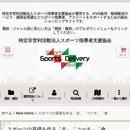
特定非営利活動法人スポーツ指導者支援協会が運営する、DVD販売・動画配信サ
ービス・講習会受講などスポーツ指導者、アスリートをサポートするための総合
ショッピングサイトです。
競技・ジャンル別に見たい方は「競技・種別」のプルダウンメニューをクリック
してください。
特定非営利活動法人スポーツ指導者支援協会
メニュー
カート
運営団体につい
競技・種別
マイページ
商品検索
ご利用案内
一覧から選択
て
ホーム
>
New Items
>
スポーツの基礎を作る「走」「コーチ」「食」
スポーツの基礎を作る「走」「コーチ」「食」