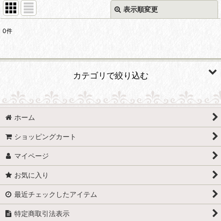
表示順変更
閉じる
0
件
表示数
:
並び順
:
カテゴリで絞り込む
絞り込む
SOCCER (全商品)
ホーム
小井土正亮 サッカー指導者のあり方・役割を考える
ショッピングカート
須佐徹太郎 サッカーで動ける身体をつくる 全3巻
マイページ
国井精一 聖和学園 ゴールへのシナリオ〜Football is
Elegant〜 全3巻
お気に入り
最近チェックしたアイテム
川勝良一 キックにとって大事なこと
特定商取引法表示
大石弘道 サッカーを簡単にする