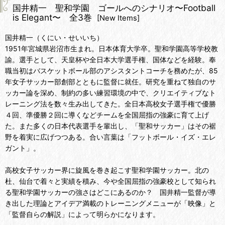
国井精一 聖和学園 ゴールへのシナリオ〜Football
is Elegant〜 全3巻
[
New Items
]
国井精一（くにい・せいいち）
1951年宮城県岩沼市生まれ。日本体育大学卒。聖和学園高等学校教
諭。選手として、天皇杯や全日本大学選手権、国体などを経験。奉
職当初はバスケットボール部のアシスタントコーチを務めたが、85
年女子サッカー部創部とともに監督に就任。研究を重ねて独自のサ
ッカー論を深め、制約の多い練習環境の中で、クリエイティブなト
レーニング法を数々生み出してきた。全日本高校女子選手権で優勝
４回、準優勝２回に導くなどチームを全国屈指の強豪に育て上げ
た。また多くの日本代表選手を輩出し、「聖和サッカー」はその裾
野を着実に広げつつある。合い言葉は「フットボール・イズ・エレ
ガント」。
高校女子サッカー界に旋風を巻き起こす聖和学園サッカー。北の
杜、仙台で着々と実績を積み、今や全国屈指の強豪校として知られ
る聖和学園サッカーの強さはどこにあるのか？ 国井精一監督が導
き出した理論とアイデア満載のトレーニングメニューが「映像」と
「監督自らの解説」によって明らかになります。