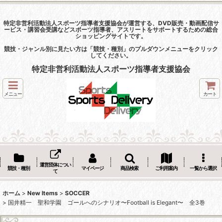
特定非営利活動法人スポーツ指導者支援協会が運営する、DVD販売・動画配信サ
ービス・講習会受講などスポーツ指導者、アスリートをサポートするための総合
ショッピングサイトです。
競技・ジャンル別に見たい方は「競技・種別」のプルダウンメニューをクリック
してください。
特定非営利活動法人スポーツ指導者支援協会
メニュー
カート
運営団体につい
競技・種別
マイページ
商品検索
ご利用案内
一覧から選択
て
ホーム
>
New Items
>
SOCCER
>
国井精一 聖和学園 ゴールへのシナリオ〜Football is Elegant〜 全3巻