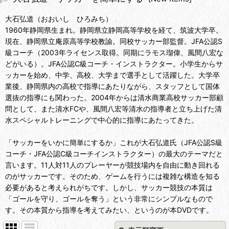
大石弘道（おおいし ひろみち）
1960年静岡県生まれ。静岡県立静岡高等学校を経て、筑波大学卒。
現在、静岡県立庵原高等学校教諭。同校サッカー部監督。JFA公認S
級コーチ（2003年ライセンス取得。同期にラモス瑠偉、風間八宏な
どがいる）。JFA公認C級コーチ・インストラクター。小学生からサ
ッカーを始め、中学、高校、大学まで選手として活躍した。大学卒
業後、静岡県内の高校で指導にあたりながら、スタッフとして国体
選抜の指導にも関わった。2004年からは清水商業高校サッカー部顧
問として、また清水FCや、風間八宏等清水の指導者と立ち上げた清
水スペシャルトレーニングで中心的に指導にあたってきた。
「サッカーをいかに簡単にするか」これが大石弘道氏（JFA公認S級
コーチ・JFA公認C級コーチインストラクター）の最大のテーマだと
言います。11人対11人のプレーヤーが競技場内を自由に動き回れる
のがサッカーです。そのため、ゲームを行うには複雑な構造を知る
必要があると考えられがちです。しかし、サッカー競技の本質は
「ゴールを守り、ゴールを奪う」という非常にシンプルなもので
す。その本質から指導を考えてみたい、というのが本DVDです。