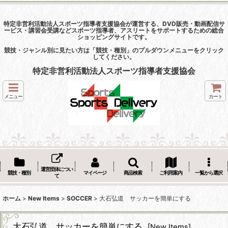
特定非営利活動法人スポーツ指導者支援協会が運営する、DVD販売・動画配信サ
ービス・講習会受講などスポーツ指導者、アスリートをサポートするための総合
ショッピングサイトです。
競技・ジャンル別に見たい方は「競技・種別」のプルダウンメニューをクリック
してください。
特定非営利活動法人スポーツ指導者支援協会
メニュー
カート
運営団体につい
競技・種別
マイページ
商品検索
ご利用案内
一覧から選択
て
ホーム
>
New Items
>
SOCCER
>
大石弘道 サッカーを簡単にする
大石弘道 サッカーを簡単にする
[
New Items
]