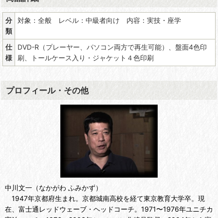
分
対象：全般 レベル：中級者向け 内容：実技・座学
類
仕
DVD-R（プレーヤー、パソコン両方で再生可能）、盤面4色印
様
刷、トールケース入り・ジャケット４色印刷
プロフィール・その他
中川文一（なかがわ ふみかず）
1947年京都府生まれ。京都城南高校を経て東京教育大学卒。現
在、富士通レッドウェーブ・ヘッドコーチ。1971〜1976年ユニチカ