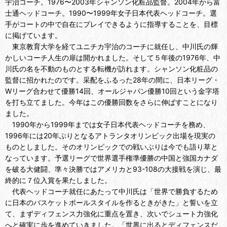
宇治コーチ。1976〜2003年シャンソン化粧品監督。2004年から富
士通ヘッドコーチ。1990〜1999年女子日本代表ヘッドコーチ。選
手がコートの中で自在にプレイできるように指導することを、目標
に掲げています。
東京教育大学を経てユニチカ宇治のコーチに就任し、中川氏の輝
かしいコーチ人生の扉は開かれました。そして５年後の1976年、中
川氏の名を不動のものとする転機が訪れます。シャンソン化粧品の
監督に招かれたのです。采配をふるった28年の間に、日本リーグ・
Wリーグ合わせて優勝14回、オールジャパン優勝10回という金字塔
を打ち立てました。今年はこの優勝回数をさらに伸ばすことになり
ました。
1990年から1999年までは女子日本代表ヘッドコーチを務め、
1996年には20年ぶりとなるアトランタオリンピック出場を現実の
ものとしました。そのオリンピックでの戦いぶりは今でも語り草と
なっています。予選リーグで世界選手権準優勝の中国と強国カナダ
を破る大健闘、準々決勝ではアメリカと93-108の大接戦を演じ、最
終的に７位入賞を果たしました。
代表ヘッドコーチ就任にあたって中川氏は「世界で勝負するため
に日本のバスケットボールスタイルを作るときがきた」と誓いを立
て、まずディフェンス力強化に重点を置き、次いでシュート力強化
へと確実に歩を進めていきました。「世界に出るとディフェンスだ