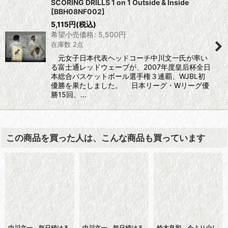
SCORING DRILLS 1 on 1 Outside & Inside
[
BBH08NF002
]
5,115
円
(税込)
希望小売価格
:
5,500
円
在庫数 2点
元女子日本代表ヘッドコーチ中川文一氏が率い
る富士通レッドウェーブが、2007年度皇后杯全日
本総合バスケットボール選手権３連覇、WJBL初
優勝を果たしました。 日本リーグ・Wリーグ優
勝15回、…
この商品を買った人は、こんな商品も買っています
中川文一 毎日続ける
中川文一 毎日続ける
鈴木良和 今より少し