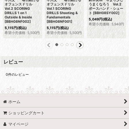
オフェンスドリル
オフェンスドリル
うまくなろう Vol.2
Vol.2 SCORING
Vol.1 SCORING
ボースハンド・シュー
DRILLS 1 on 1
DRILLS Shooting &
ト
[
BBH08SY002
]
Outside & Inside
Fundamentals
5,049
円
(税込)
[
BBH08NF002
]
[
BBH08NF001
]
希望小売価格
:
5,940
円
5,115
円
(税込)
5,115
円
(税込)
希望小売価格
:
5,500
円
希望小売価格
:
5,500
円
レビュー
0
件のレビュー
ホーム
ショッピングカート
マイページ