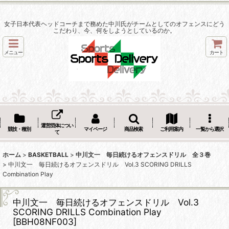
女子日本代表ヘッドコーチまで務めた中川氏がチームとしてのオフェンスにどう
こだわり、今、何をしようとしているのか。
メニュー
カート
運営団体につい
競技・種別
マイページ
商品検索
ご利用案内
一覧から選択
て
ホーム
>
BASKETBALL
>
中川文一 毎日続けるオフェンスドリル 全３巻
>
中川文一 毎日続けるオフェンスドリル Vol.3 SCORING DRILLS
Combination Play
中川文一 毎日続けるオフェンスドリル Vol.3
SCORING DRILLS Combination Play
[
BBH08NF003
]