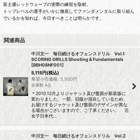
富士通レッドウェーブの実際の練習を取材。
トップレベルの選手がいかに徹底してファンダメンタルに取り組ん
でいるかを知れば、今日すべきことは明らかです。
関連商品
中川文一 毎日続けるオフェンスドリル Vol.1
SCORING DRILLS Shooting & Fundamentals
[
BBH08NF001
]
5,115
円
(税込)
希望小売価格
:
5,500
円
在庫数 4点
＊2010.12月よりジャケット及び盤面が新装版に
変わりました。一部、旧版が混在しているため、
お届けするジャケット及び盤面のデザインが異な
る場合がございますので、ご了承ください。 元
女子日本代…
中川文一 毎日続けるオフェンスドリル Vol.2