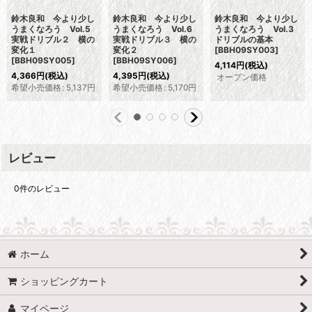
鈴木良和 今より少し
鈴木良和 今より少し
鈴木良和 今より少し
うまくなろう Vol.5
うまくなろう Vol.6
うまくなろう Vol.3
実戦ドリブル２ 横の
実戦ドリブル３ 横の
ドリブルの基本
変化１
変化２
[
BBH09SY003
]
[
BBH09SY005
]
[
BBH09SY006
]
4,114
円
(税込)
4,366
円
(税込)
4,395
円
(税込)
オープン価格
希望小売価格
:
5,137
円
希望小売価格
:
5,170
円
レビュー
0
件のレビュー
ホーム
ショッピングカート
マイページ