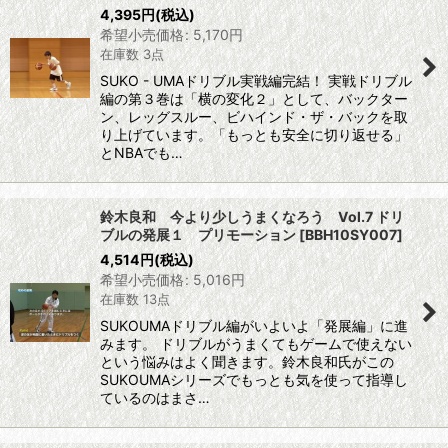
4,395
円
(税込)
希望小売価格
:
5,170
円
在庫数 3点
SUKO - UMAドリブル実戦編完結！ 実戦ドリブル
編の第３巻は「横の変化２」として、バックター
ン、レッグスルー、ビハインド・ザ・バックを取
り上げています。「もっとも安全に切り返せる」
とNBAでも…
鈴木良和 今より少しうまくなろう Vol.7 ドリ
ブルの発展１ プリモーション
[
BBH10SY007
]
4,514
円
(税込)
希望小売価格
:
5,016
円
在庫数 13点
SUKOUMAドリブル編がいよいよ「発展編」に進
みます。 ドリブルがうまくてもゲームで使えない
という悩みはよく聞きます。鈴木良和氏がこの
SUKOUMAシリーズでもっとも気を使って指導し
ているのはまさ…