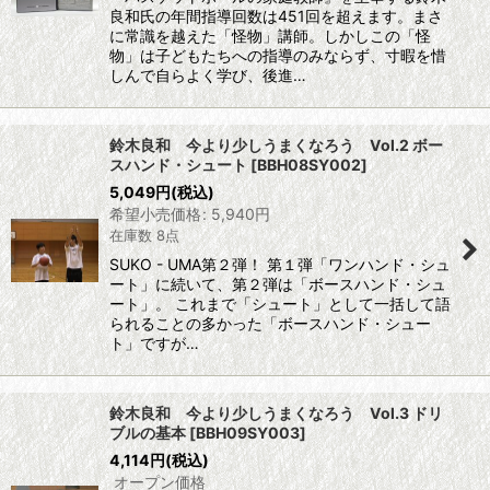
良和氏の年間指導回数は451回を超えます。まさ
に常識を越えた「怪物」講師。しかしこの「怪
物」は子どもたちへの指導のみならず、寸暇を惜
しんで自らよく学び、後進…
鈴木良和 今より少しうまくなろう Vol.2 ボー
スハンド・シュート
[
BBH08SY002
]
5,049
円
(税込)
希望小売価格
:
5,940
円
在庫数 8点
SUKO - UMA第２弾！ 第１弾「ワンハンド・シュ
ート」に続いて、第２弾は「ボースハンド・シュ
ート」。 これまで「シュート」として一括して語
られることの多かった「ボースハンド・シュー
ト」ですが…
鈴木良和 今より少しうまくなろう Vol.3 ドリ
ブルの基本
[
BBH09SY003
]
4,114
円
(税込)
オープン価格