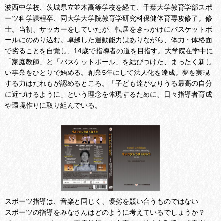
波西中学校、茨城県立並木高等学校を経て、千葉大学教育学部スポ
ーツ科学課程卒、同大学大学院教育学研究科保健体育専攻修了。修
士。当初、サッカーをしていたが、転居をきっかけにバスケットボ
ールにのめり込む。卓越した運動能力はありながら、体力・体格面
で劣ることを自覚し、14歳で指導者の道を目指す。大学院在学中に
「家庭教師」と「バスケットボール」を結びつけた、まったく新し
い事業をひとりで始める。創業5年にして法人化を達成。夢を実現
する力はだれもが認めるところ。「子ども達がなりうる最高の自分
に近づけるように」という理念を体現するために、日々指導者育成
や環境作りに取り組んでいる。
スポーツ指導は、音楽と同じく、優劣を競い合うものではない
スポーツの指導をみなさんはどのように考えているでしょうか？