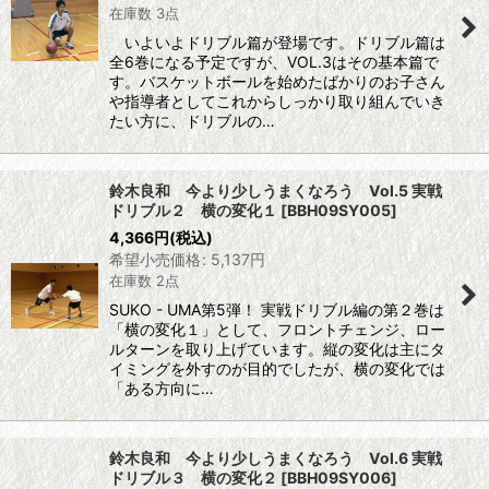
在庫数 3点
いよいよドリブル篇が登場です。ドリブル篇は
全6巻になる予定ですが、VOL.3はその基本篇で
す。バスケットボールを始めたばかりのお子さん
や指導者としてこれからしっかり取り組んでいき
たい方に、ドリブルの…
鈴木良和 今より少しうまくなろう Vol.5 実戦
ドリブル２ 横の変化１
[
BBH09SY005
]
4,366
円
(税込)
希望小売価格
:
5,137
円
在庫数 2点
SUKO - UMA第5弾！ 実戦ドリブル編の第２巻は
「横の変化１」として、フロントチェンジ、ロー
ルターンを取り上げています。縦の変化は主にタ
イミングを外すのが目的でしたが、横の変化では
「ある方向に…
鈴木良和 今より少しうまくなろう Vol.6 実戦
ドリブル３ 横の変化２
[
BBH09SY006
]