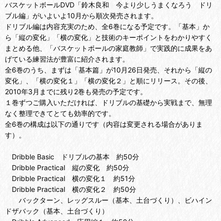
バスケットボールDVD「鈴木良和 今より少しうまくなろう ドリ
ブル編」がいよいよ10月から順次発売されます。
ドリブル編は内容充実のため、全6巻になる予定です。「基本」か
ら「縦の変化」「横の変化」と技術のキーポイントをわかりやすく
まとめる他、「バスケットボールの家庭教師」で実践的に成果をあ
げている練習法が豊富に紹介されます。
全6巻のうち、まずは「基本篇」が10月26日発売、それから「縦の
変化」、「横の変化１」「横の変化２」と順にリリース。その後、
2010年3月までに残り2巻も発売の予定です。
１巻ずつご購入いただければ、ドリブルの基礎から実戦まで、無理
なく整理できてとても効率的です。
全6巻の構成は以下の通りです（内容は変更される場合がありま
す）。
Dribble Basic ドリブルの基本 約50分
Dribble Practical 縦の変化 約50分
Dribble Practical 横の変化１ 約51分
Dribble Practical 横の変化２ 約50分
バックターン、レッグスルー（基本、土台づくり）、ビハイン
ドザバック（基本、土台づくり）