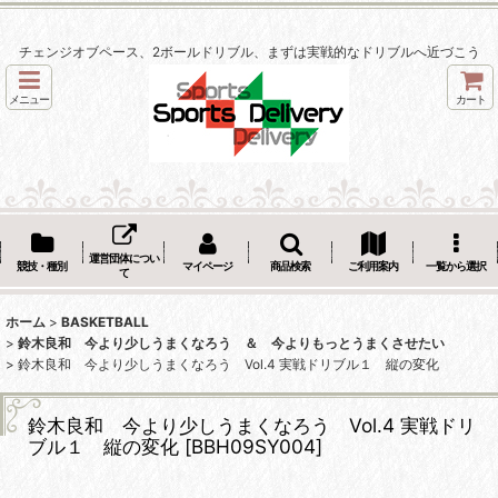
チェンジオブペース、2ボールドリブル、まずは実戦的なドリブルへ近づこう
メニュー
カート
運営団体につい
競技・種別
マイページ
商品検索
ご利用案内
一覧から選択
て
ホーム
>
BASKETBALL
>
鈴木良和 今より少しうまくなろう ＆ 今よりもっとうまくさせたい
>
鈴木良和 今より少しうまくなろう Vol.4 実戦ドリブル１ 縦の変化
鈴木良和 今より少しうまくなろう Vol.4 実戦ドリ
ブル１ 縦の変化
[
BBH09SY004
]