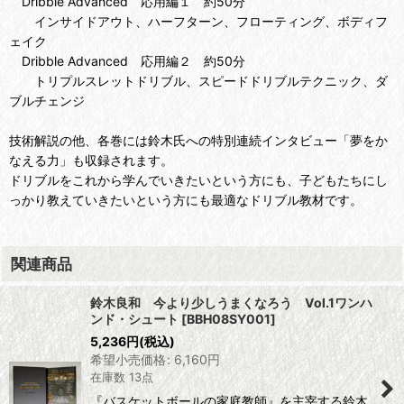
Dribble Advanced 応用編１ 約50分
インサイドアウト、ハーフターン、フローティング、ボディフ
ェイク
Dribble Advanced 応用編２ 約50分
トリプルスレットドリブル、スピードドリブルテクニック、ダ
ブルチェンジ
技術解説の他、各巻には鈴木氏への特別連続インタビュー「夢をか
なえる力」も収録されます。
ドリブルをこれから学んでいきたいという方にも、子どもたちにし
っかり教えていきたいという方にも最適なドリブル教材です。
関連商品
鈴木良和 今より少しうまくなろう Vol.1ワンハ
ンド・シュート
[
BBH08SY001
]
5,236
円
(税込)
希望小売価格
:
6,160
円
在庫数 13点
『バスケットボールの家庭教師』を主宰する鈴木