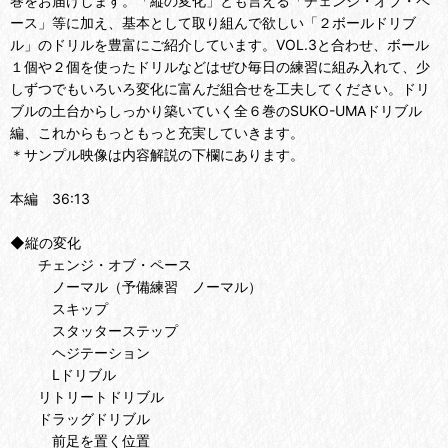
巻をお届けします。「縦の変化」とも言える「チェンジ・オブ・ペ
ース」等に加え、基本として取り組んで欲しい「２ボールドリブ
ル」のドリルを豊富にご紹介しています。VOL.3と合わせ、ボール
１個や２個を使ったドリルなどはぜひ毎日の練習に組み入れて、少
しずつでもいろいろ変化に富んだ組合せを工夫してください。ドリ
ブルの土台からしっかり築いていく全６巻のSUKO-UMAドリブル
編、これからもっともっと充実していきます。
＊サンプル映像は内容解説の下欄にあります。
本編 36:13
◆縦の変化
チェンジ・オブ・ペース
ノーマル（予備練習 ノーマル）
スキップ
スタッターステップ
ヘジテーション
Lドリブル
リトリートドリブル
ドラッグドリブル
前足を置く位置