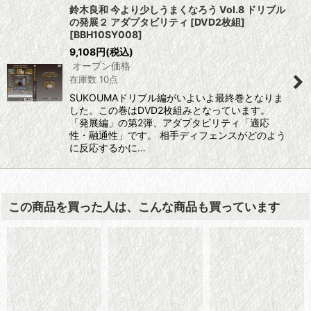
鈴木良和 今より少しうまくなろう Vol.8 ドリブル
の発展２ アダプタビリティ [DVD2枚組]
[
BBH10SY008
]
9,108
円
(税込)
オープン価格
在庫数 10点
SUKOUMAドリブル編がいよいよ最終巻となりま
した。この巻はDVD2枚組みとなっています。
「発展編」の第2弾、アダプタビリティ「適応
性・融通性」です。 相手ディフェンスがどのよう
に反応するかに…
この商品を買った人は、こんな商品も買っています