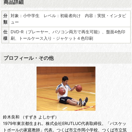
商品詳細
分
対象：小中学生 レベル：初級者向け 内容：実技・インタビ
類
ュー
仕
DVD-R（プレーヤー、パソコン両方で再生可能）、盤面4色印
様
刷、トールケース入り・ジャケット４色印刷
プロフィール・その他
鈴木良和 （すずき よしかず）
1979年東京都生まれ。株式会社ERUTLUC代表取締役。「バスケッ
トボールの家庭教師」代表。つくば市立作岡小学校、つくば市立筑