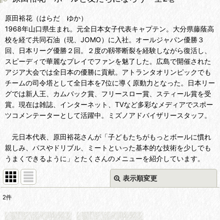
原田裕花（はらだ ゆか）
1968年山口県生まれ。元全日本女子代表キャプテン。大分県藤蔭高
校を経て共同石油（現、JOMO）に入社。オールジャパン優勝３
回、日本リーグ優勝２回。２度の靱帯断裂を経験しながら復活し、
スピーディで華麗なプレイでファンを魅了した。広島で開催された
アジア大会では全日本の優勝に貢献。アトランタオリンピックでも
チームの司令塔として全日本を7位に導く原動力となった。日本リー
グでは新人王、カムバック賞、フリースロー賞、スティール賞を受
賞。現在は雑誌、インターネット、TVなど多彩なメディアでスポー
ツコメンテーターとして活躍中。ミズノアドバイザリースタッフ。
元日本代表、原田裕花さんが「子どもたちがもっとボールに慣れ
親しみ、パスやドリブル、ミートといった基本的な技術を少しでも
うまくできるように」とたくさんのメニューを紹介しています。
表示順変更
閉じる
2
件
表示数
: