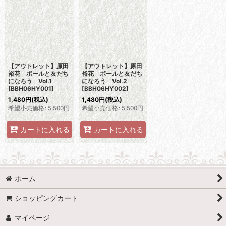
並び順
:
絞り込む
【アウトレット】原田
【アウトレット】原田
裕花 ボールと友だち
裕花 ボールと友だち
になろう Vol.1
になろう Vol.2
[
BBH06HY001
]
[
BBH06HY002
]
1,480
円
(税込)
1,480
円
(税込)
希望小売価格
:
5,500
円
希望小売価格
:
5,500
円
カートに入れる
カートに入れる
ホーム
ショッピングカート
マイページ