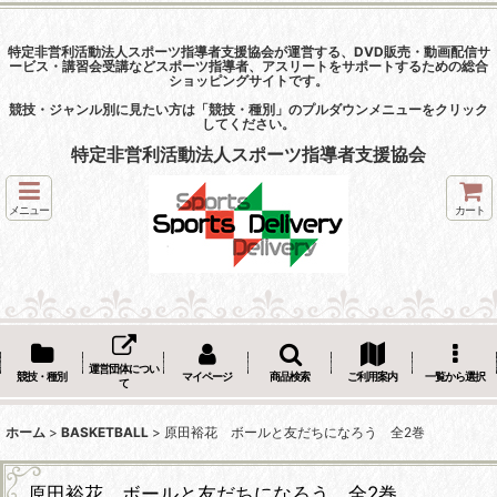
特定非営利活動法人スポーツ指導者支援協会が運営する、DVD販売・動画配信サ
ービス・講習会受講などスポーツ指導者、アスリートをサポートするための総合
ショッピングサイトです。
競技・ジャンル別に見たい方は「競技・種別」のプルダウンメニューをクリック
してください。
特定非営利活動法人スポーツ指導者支援協会
メニュー
カート
運営団体につい
競技・種別
マイページ
商品検索
ご利用案内
一覧から選択
て
ホーム
>
BASKETBALL
>
原田裕花 ボールと友だちになろう 全2巻
原田裕花 ボールと友だちになろう 全2巻