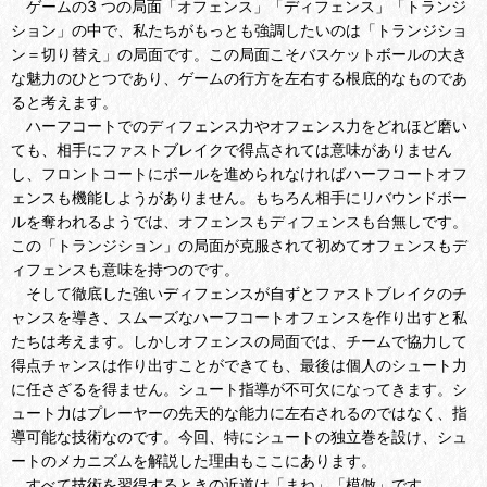
ゲームの3 つの局面「オフェンス」「ディフェンス」「トランジ
ション」の中で、私たちがもっとも強調したいのは「トランジショ
ン＝切り替え」の局面です。この局面こそバスケットボールの大き
な魅力のひとつであり、ゲームの行方を左右する根底的なものであ
ると考えます。
ハーフコートでのディフェンス力やオフェンス力をどれほど磨い
ても、相手にファストブレイクで得点されては意味がありません
し、フロントコートにボールを進められなければハーフコートオフ
ェンスも機能しようがありません。もちろん相手にリバウンドボー
ルを奪われるようでは、オフェンスもディフェンスも台無しです。
この「トランジション」の局面が克服されて初めてオフェンスもデ
ィフェンスも意味を持つのです。
そして徹底した強いディフェンスが自ずとファストブレイクのチ
ャンスを導き、スムーズなハーフコートオフェンスを作り出すと私
たちは考えます。しかしオフェンスの局面では、チームで協力して
得点チャンスは作り出すことができても、最後は個人のシュート力
に任さざるを得ません。シュート指導が不可欠になってきます。シ
ュート力はプレーヤーの先天的な能力に左右されるのではなく、指
導可能な技術なのです。今回、特にシュートの独立巻を設け、シュ
ートのメカニズムを解説した理由もここにあります。
すべて技術を習得するときの近道は「まね」「模倣」です。