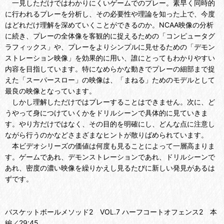
一見しただけではわかりにくいゲームでのプレー。素早く同時的
に行われるプレーを分析し、その必要性や理論を知った上で、今度
はどれだけ理解を深めていくことができるのか。NCAA映像の分析
に続き、プレーの全体像を客観的に捉えるための「コンピュータグ
ラフィックス」や、プレーをよりシンプルに見せるための「デモン
ストレーション映像」を効果的に用い、誰にとってもわかりやすい
内容を目指しています。特になめらかな動きでプレーの細部まで捉
えた「スーパースロー」の映像は、「まねる」ためのモデルとして
最良の映像となっています。
しかし理解しただけではプレーすることはできません。次に、ど
うやって身につけていくかをドリルシーンで具体的に見ていきま
す。やり方だけではなく、その目的を明確にし、どんな点に注意し
ながら行うのかなどさまざまなヒントが散りばめられています。
本ビデオシリーズの価値は何度も見ることによって一層高まりま
す。ゲームであれ、デモンストレーションであれ、ドリルシーンで
あれ、密度の濃い映像を繰りかえし見るたびに新しい発見があるは
ずです。
バスケットボールメソッド2 VOL.7 ハーフコートオフェンス2 本
編／29:45