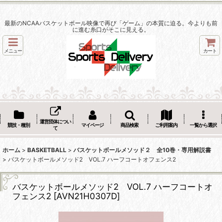
最新のNCAAバスケットボール映像で再び「ゲーム」の本質に迫る。今よりも前
に進む糸口がそこに見える。
メニュー
カート
運営団体につい
競技・種別
マイページ
商品検索
ご利用案内
一覧から選択
て
ホーム
>
BASKETBALL
>
バスケットボールメソッド２ 全10巻・専用解説書
>
バスケットボールメソッド2 VOL.7 ハーフコートオフェンス2
バスケットボールメソッド2 VOL.7 ハーフコートオ
フェンス2
[
AVN21H0307D
]