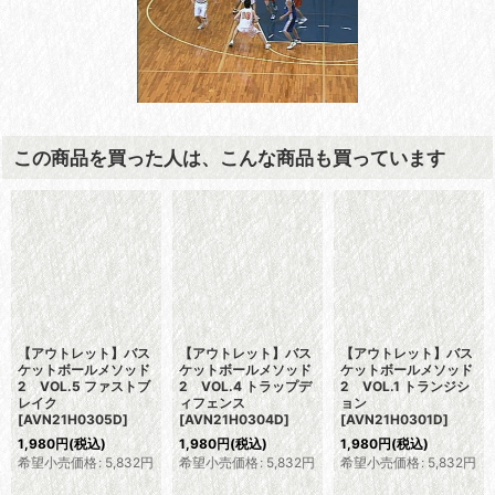
この商品を買った人は、こんな商品も買っています
【アウトレット】バス
【アウトレット】バス
【アウトレット】バス
ケットボールメソッド
ケットボールメソッド
ケットボールメソッド
2 VOL.5 ファストブ
2 VOL.4 トラップデ
2 VOL.1 トランジシ
レイク
ィフェンス
ョン
[
AVN21H0305D
]
[
AVN21H0304D
]
[
AVN21H0301D
]
1,980
円
(税込)
1,980
円
(税込)
1,980
円
(税込)
希望小売価格
:
5,832
円
希望小売価格
:
5,832
円
希望小売価格
:
5,832
円