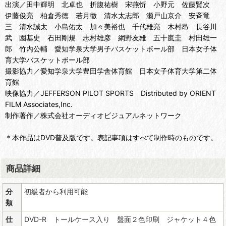
出演／田中輝明 北卓也 折腹祐樹 宋燕忻 小野元 佐藤賢次
伊藤俊亮 柏倉秀徳 若月徹 清水太志郎 瀬戸山京介 安斉竜
三 清水誠太 小島佑太 加々美裕也 千代雄亮 木村昂 長谷川
武 園基史 石田剛規 志村雄彦 網野友雄 五十嵐圭 村田雄一
郎 竹内公輔 愛知学泉大学男子バスケットボール部 日本女子体
育大学バスケットボール部
撮影協力／愛知学泉大学豊田学舎体育館 日本女子体育大学第二体
育館
映像協力／JEFFERSON PILOT SPORTS Distributed by ORIENT
FILM Associates,Inc.
制作著作／株式会社オーディオビジュアルネットワーク
＊本作品はDVD普及版です。表記事項はすべて制作時のものです。
商品詳細
分
初級者から利用可能
類
仕
DVD-R トールケース入り 盤面２色印刷 ジャケット４色