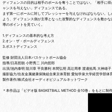
ディフェンスの目的は相手のボールを奪うことではない。「相手に得
ャンスを与えない」ディフェンスである。
まず第一にボールに対してプレッシャーを与えなければならない。し
よう、ディフェンス側が主導となった攻撃的なディフェンスを敷かな
導のポイントを見ていく。
1.ディフェンスの基本的な考え方
2.オン・ザ・ボールディフェンス
3.ポストディフェンス
監修 財団法人日本バスケットボール協会
指導/日高哲朗 小野秀二 川内哲郎
出演/池内泰明 陸川章 平良勝利 本間弘明 高辻周孝 渡邊拓馬 大神
撮影協力/住友金属健康保険組合東京体育館 愛知学泉大学経営学部体
製作著作/株式会社オーディオビジュアルネットワーク
＊本作品は「ビデオ版 BASKETBALL METHOD 全10巻」をも