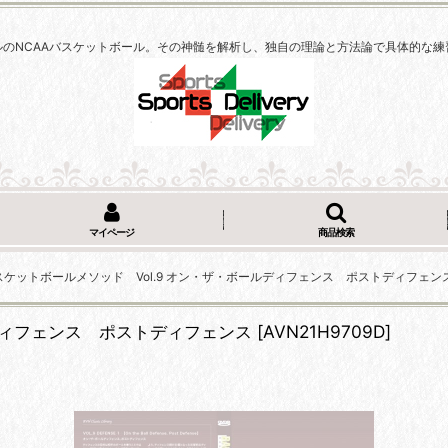
ルのNCAAバスケットボール。その神髄を解析し、独自の理論と方法論で具体的な練
マイページ
商品検索
スケットボールメソッド Vol.9 オン・ザ・ボールディフェンス ポストディフェン
ルディフェンス ポストディフェンス
[
AVN21H9709D
]