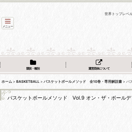
世界トップレベ
メニュー
競技・種別
運営団体について
ホーム
>
BASKETBALL
>
バスケットボールメソッド 全10巻・専用解説書
>
バ
バスケットボールメソッド Vol.9 オン・ザ・ボー