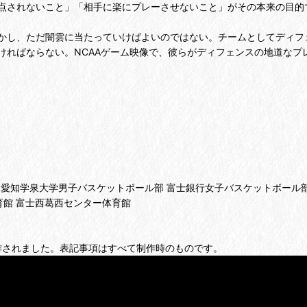
点されないこと」「相手に楽にプレーさせないこと」がその本来の目的
かし、ただ闇雲に当たっていけばよいのではない。チームとしてディフ
ければならない。NCAAゲーム映像で、彼らがディフェンスの地道なプ
雄子 愛知学泉大学男子バスケットボール部 富士銀行女子バスケットボール
育館 富士西葛西センター体育館
とに制作されました。表記事項はすべて制作時のものです。