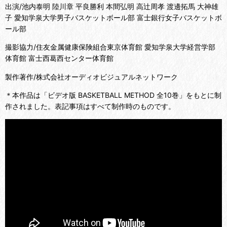
出演/池内泰明 陸川章 平良勝利 本間弘明 高辻周孝 渡邊拓馬 大神雄
子 愛知学泉大学男子バスケットボール部 富士銀行女子バスケットボ
ール部
撮影協力/住友金属健康保険組合東京体育館 愛知学泉大学経営学部
体育館 富士西葛西センター体育館
製作著作/株式会社オーディオビジュアルネットワーク
＊本作品は「ビデオ版 BASKETBALL METHOD 全10巻」をもとに制
作されました。表記事項はすべて制作時のものです。