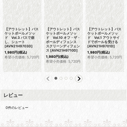
【アウトレット】バス
【アウトレット】バス
【アウトレット】バス
ケットボールメソッ
ケットボールメソッ
ケットボールメソッ
ド Vol.3 パスで崩
ド Vol.10 オフ・ザ・
ド Vol.1 アウトサイ
し、シュート
ボールディフェンス
ドでボールを受ける
[
AVN21H9703D
]
スクリーンディフェン
[
AVN21H9701D
]
ス
[
AVN21H9710D
]
1,980
円
(税込)
1,980
円
(税込)
1,980
円
(税込)
希望小売価格
:
5,720
円
希望小売価格
:
5,720
円
希望小売価格
:
5,720
円
レビュー
0
件のレビュー