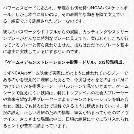
パワーとスピードにあふれ、華麗さも併せ持つNCAAバスケットボ
ール。しかし本当に凄いのは、その表面的な動きを陰で支えてい
る、緻密でよく訓練されたプレーなのです。
彼らのパスワークやドリブルからの展開、カッティングやスクリー
ンプレーがどんなに特別なプレーに見えても、実はわたしたちが行
っているプレーと何ら変わりません。彼らはただそのプレーを基本
に忠実に実践しているにすぎないのです。
『ゲーム→デモンストレーション→指導・ドリル』の3段階構成。
まずNCAAのゲーム映像で実際にどのように使われているプレーで
あるのかを視覚的に理解したあとで、今度はそれをどのように身に
つけていくかを指導シーン、ドリルシーンで見ていきます。ゲーム
シーンで捉えにくい技術は、特にトップレベルの社会人プレーヤー
や将来有望な若手プレーヤーによるデモンストレーションを組み合
わせ、誰にでも見るだけで理解できるように構成されています。状
況の設定、正しい理解のための指導、練習が始まってからのアドヴ
ァイス。さまざまな場面の中に、日頃の練習にすぐに取り入れられ
るヒントが豊富に詰まっています。