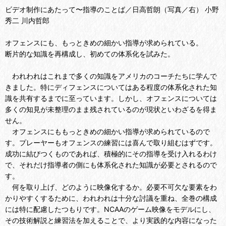
ビデオ制作にあたって〜指導のことば／日高哲朗（写真／右） 小野
秀二 川内哲郎
オフェンスにも、もっときめの細かい指導が求められている。
断片的な知識を再構成し、初めての体系化を試みた。
われわれはこれまで多くの知識をアメリカのコーチたちに学んで
きました。特にディフェンスについてはある程度の体系化された知
識を共有するまでに至っています。しかし、オフェンスについては
多くの知見が未整理のまま残されているのが現状といわざるを得ま
せん。
オフェンスにももっときめの細かい指導が求められているので
す。プレーヤーもオフェンスの練習には喜んで取り組むはずです。
成功に結びつくものであれば、積極的にその指導を受け入れるわけ
で、それだけ指導者の側にも体系化された知識が必要とされるので
す。
何を取り上げ、どのように映像化するか。必要不可欠な要素をわ
かりやすくするために、われわれは十分な討議を重ね、全巻の構成
には特に配慮したつもりです。NCAAのゲーム映像をモデルにし、
その技術解説と練習法を加えることで、より実践的な内容になった