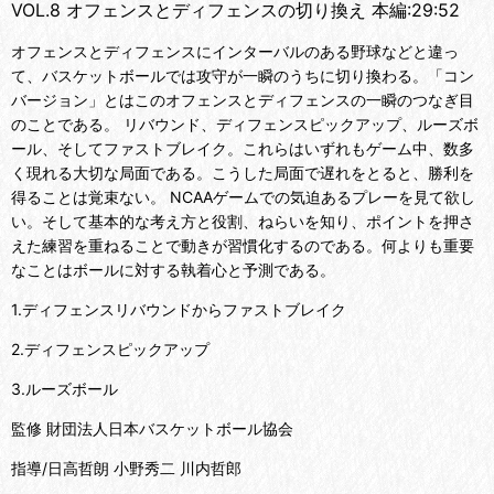
VOL.8 オフェンスとディフェンスの切り換え 本編:29:52
オフェンスとディフェンスにインターバルのある野球などと違っ
て、バスケットボールでは攻守が一瞬のうちに切り換わる。「コン
バージョン」とはこのオフェンスとディフェンスの一瞬のつなぎ目
のことである。 リバウンド、ディフェンスピックアップ、ルーズボ
ール、そしてファストブレイク。これらはいずれもゲーム中、数多
く現れる大切な局面である。こうした局面で遅れをとると、勝利を
得ることは覚束ない。 NCAAゲームでの気迫あるプレーを見て欲し
い。そして基本的な考え方と役割、ねらいを知り、ポイントを押さ
えた練習を重ねることで動きが習慣化するのである。何よりも重要
なことはボールに対する執着心と予測である。
1.ディフェンスリバウンドからファストブレイク
2.ディフェンスピックアップ
3.ルーズボール
監修 財団法人日本バスケットボール協会
指導/日高哲朗 小野秀二 川内哲郎